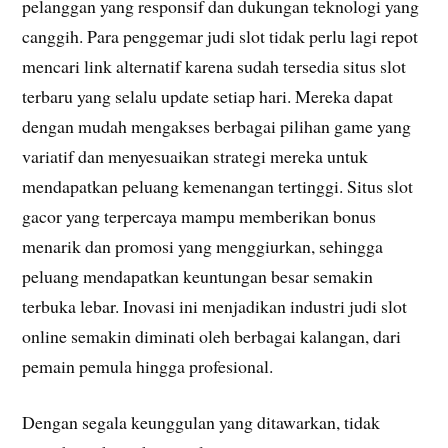
pelanggan yang responsif dan dukungan teknologi yang
canggih. Para penggemar judi slot tidak perlu lagi repot
mencari link alternatif karena sudah tersedia situs slot
terbaru yang selalu update setiap hari. Mereka dapat
dengan mudah mengakses berbagai pilihan game yang
variatif dan menyesuaikan strategi mereka untuk
mendapatkan peluang kemenangan tertinggi. Situs slot
gacor yang terpercaya mampu memberikan bonus
menarik dan promosi yang menggiurkan, sehingga
peluang mendapatkan keuntungan besar semakin
terbuka lebar. Inovasi ini menjadikan industri judi slot
online semakin diminati oleh berbagai kalangan, dari
pemain pemula hingga profesional.
Dengan segala keunggulan yang ditawarkan, tidak