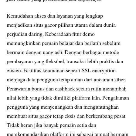
Kemudahan akses dan layanan yang lengkap
menjadikan situs gacor pilihan utama dalam dunia
perjudian daring. Keberadaan fitur demo
memungkinkan pemain belajar dan berlatih sebelum
bermain dengan uang asli. Dengan berbagai metode
pembayaran yang fleksibel, transaksi lebih praktis dan
efisien. Fasilitas keamanan seperti SSL encryption
menjaga data pengguna tetap aman dari ancaman siber.
Penawaran bonus dan cashback secara rutin menambah
nilai lebih yang tidak dimiliki platform lain. Pengalaman
pengguna yang menyenangkan dan menguntungkan
membuat situs gacor tetap eksis dan berkembang pesat.
Tidak heran jika banyak pemain setia dan
merekomendasikan platform ini sebagai tempat bermain