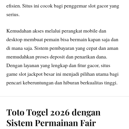
efisien. Situs ini cocok bagi penggemar slot gacor yang
serius.
Kemudahan akses melalui perangkat mobile dan
desktop membuat pemain bisa bermain kapan saja dan
di mana saja. Sistem pembayaran yang cepat dan aman
memudahkan proses deposit dan penarikan dana.
Dengan layanan yang lengkap dan fitur gacor, situs
game slot jackpot besar ini menjadi pilihan utama bagi
pencari keberuntungan dan hiburan berkualitas tinggi.
Toto Togel 2026 dengan
Sistem Permainan Fair