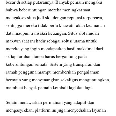
besar di setiap putarannya. Banyak pemain mengaku
bahwa keberuntungan mereka meningkat saat
mengakses situs judi slot dengan reputasi terpercaya,
sehingga mereka tidak perlu khawatir akan keamanan
data maupun transaksi keuangan. Situs slot mudah
maxwin saat ini hadir sebagai solusi utama untuk
mereka yang ingin mendapatkan hasil maksimal dari
setiap taruhan, tanpa harus bergantung pada
keberuntungan semata. Sistem yang transparan dan
ramah pengguna mampu memberikan pengalaman
bermain yang menyenangkan sekaligus menguntungkan,
membuat banyak pemain kembali lagi dan lagi.
Selain menawarkan permainan yang adaptif dan
mengasyikkan, platform ini juga menyediakan layanan