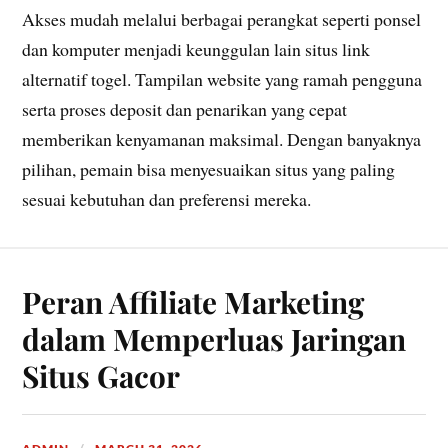
Akses mudah melalui berbagai perangkat seperti ponsel
dan komputer menjadi keunggulan lain situs link
alternatif togel. Tampilan website yang ramah pengguna
serta proses deposit dan penarikan yang cepat
memberikan kenyamanan maksimal. Dengan banyaknya
pilihan, pemain bisa menyesuaikan situs yang paling
sesuai kebutuhan dan preferensi mereka.
Peran Affiliate Marketing
dalam Memperluas Jaringan
Situs Gacor