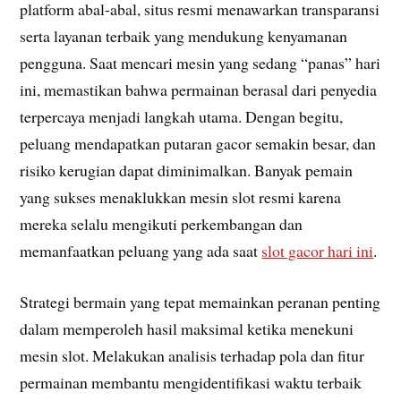
platform abal-abal, situs resmi menawarkan transparansi
serta layanan terbaik yang mendukung kenyamanan
pengguna. Saat mencari mesin yang sedang “panas” hari
ini, memastikan bahwa permainan berasal dari penyedia
terpercaya menjadi langkah utama. Dengan begitu,
peluang mendapatkan putaran gacor semakin besar, dan
risiko kerugian dapat diminimalkan. Banyak pemain
yang sukses menaklukkan mesin slot resmi karena
mereka selalu mengikuti perkembangan dan
memanfaatkan peluang yang ada saat
slot gacor hari ini
.
Strategi bermain yang tepat memainkan peranan penting
dalam memperoleh hasil maksimal ketika menekuni
mesin slot. Melakukan analisis terhadap pola dan fitur
permainan membantu mengidentifikasi waktu terbaik