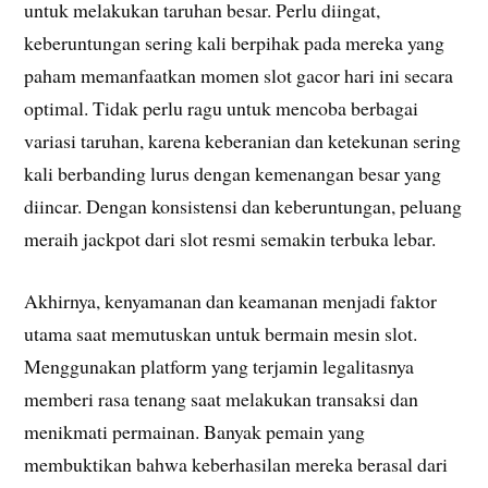
untuk melakukan taruhan besar. Perlu diingat,
keberuntungan sering kali berpihak pada mereka yang
paham memanfaatkan momen slot gacor hari ini secara
optimal. Tidak perlu ragu untuk mencoba berbagai
variasi taruhan, karena keberanian dan ketekunan sering
kali berbanding lurus dengan kemenangan besar yang
diincar. Dengan konsistensi dan keberuntungan, peluang
meraih jackpot dari slot resmi semakin terbuka lebar.
Akhirnya, kenyamanan dan keamanan menjadi faktor
utama saat memutuskan untuk bermain mesin slot.
Menggunakan platform yang terjamin legalitasnya
memberi rasa tenang saat melakukan transaksi dan
menikmati permainan. Banyak pemain yang
membuktikan bahwa keberhasilan mereka berasal dari