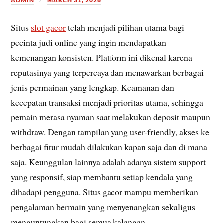
ADMIN
MARCH 31, 2026
Situs
slot gacor
telah menjadi pilihan utama bagi
pecinta judi online yang ingin mendapatkan
kemenangan konsisten. Platform ini dikenal karena
reputasinya yang terpercaya dan menawarkan berbagai
jenis permainan yang lengkap. Keamanan dan
kecepatan transaksi menjadi prioritas utama, sehingga
pemain merasa nyaman saat melakukan deposit maupun
withdraw. Dengan tampilan yang user-friendly, akses ke
berbagai fitur mudah dilakukan kapan saja dan di mana
saja. Keunggulan lainnya adalah adanya sistem support
yang responsif, siap membantu setiap kendala yang
dihadapi pengguna. Situs gacor mampu memberikan
pengalaman bermain yang menyenangkan sekaligus
menguntungkan bagi semua kalangan.