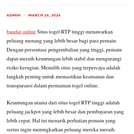
ADMIN
MARCH 26, 2026
bandar online
Situs togel RTP tinggi menawarkan
peluang menang yang lebih besar bagi para pemain.
Dengan persentase pengembalian yang tinggi, pemain
dapat meraih keuntungan lebih stabil dan mengurangi
risiko kerugian. Memilih situs yang terpercaya adalah
langkah penting untuk memastikan keamanan dan
transparansi dalam permainan togel online.
Keuntungan utama dari situs togel RTP tinggi adalah
peluang jackpot yang lebih besar dan pembayaran yang
lebih cepat. Hal ini menarik perhatian pemain yang
serius ingin meningkatkan peluang mereka meraih