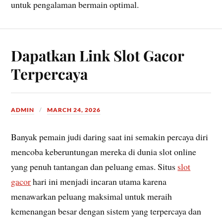
untuk pengalaman bermain optimal.
Dapatkan Link Slot Gacor
Terpercaya
ADMIN
MARCH 24, 2026
Banyak pemain judi daring saat ini semakin percaya diri
mencoba keberuntungan mereka di dunia slot online
yang penuh tantangan dan peluang emas. Situs
slot
gacor
hari ini menjadi incaran utama karena
menawarkan peluang maksimal untuk meraih
kemenangan besar dengan sistem yang terpercaya dan