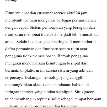
Fitur live chat dan customer service aktif 24 jam
membantu pemain mengatasi berbagai permasalahan
dengan cepat. Sistem pembayaran yang beragam dan
transparan membuat transaksi menjadi lebih mudah dan
aman. Selain itu, situs gacor sering kali memperbarui
daftar permainan dan fitur baru secara rutin agar
pengguna tidak merasa bosan. Banyak pengguna
mengaku mendapatkan keuntungan berlipat dari
bermain di platform ini karena sistem yang adil dan
terpercaya. Dukungan teknologi yang canggih
memungkinkan akses tanpa hambatan, bahkan di
jaringan internet yang lambat sekalipun. Situs gacor
telah membangun reputasi solid sebagai tempat bermain
judi online yang profesional dan terpercaya.