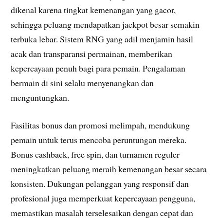
dikenal karena tingkat kemenangan yang gacor,
sehingga peluang mendapatkan jackpot besar semakin
terbuka lebar. Sistem RNG yang adil menjamin hasil
acak dan transparansi permainan, memberikan
kepercayaan penuh bagi para pemain. Pengalaman
bermain di sini selalu menyenangkan dan
menguntungkan.
Fasilitas bonus dan promosi melimpah, mendukung
pemain untuk terus mencoba peruntungan mereka.
Bonus cashback, free spin, dan turnamen reguler
meningkatkan peluang meraih kemenangan besar secara
konsisten. Dukungan pelanggan yang responsif dan
profesional juga memperkuat kepercayaan pengguna,
memastikan masalah terselesaikan dengan cepat dan