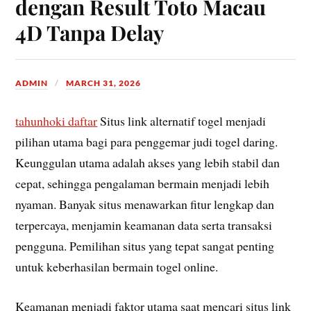
dengan Result Toto Macau
4D Tanpa Delay
ADMIN
MARCH 31, 2026
tahunhoki daftar
Situs link alternatif togel menjadi
pilihan utama bagi para penggemar judi togel daring.
Keunggulan utama adalah akses yang lebih stabil dan
cepat, sehingga pengalaman bermain menjadi lebih
nyaman. Banyak situs menawarkan fitur lengkap dan
terpercaya, menjamin keamanan data serta transaksi
pengguna. Pemilihan situs yang tepat sangat penting
untuk keberhasilan bermain togel online.
Keamanan menjadi faktor utama saat mencari situs link