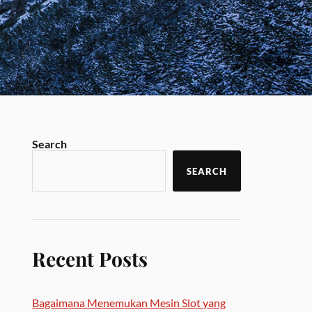
Search
SEARCH
Recent Posts
Bagaimana Menemukan Mesin Slot yang