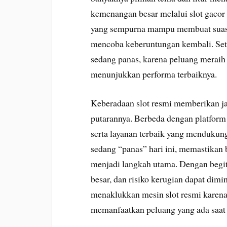
kemenangan besar melalui slot gacor 
yang sempurna mampu membuat suas
mencoba keberuntungan kembali. Set
sedang panas, karena peluang meraih 
menunjukkan performa terbaiknya.
Keberadaan slot resmi memberikan j
putarannya. Berbeda dengan platform 
serta layanan terbaik yang menduku
sedang “panas” hari ini, memastikan 
menjadi langkah utama. Dengan begi
besar, dan risiko kerugian dapat dim
menaklukkan mesin slot resmi karen
memanfaatkan peluang yang ada saa