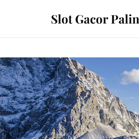
Slot Gacor Pal