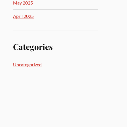
May 2025
April 2025
Categories
Uncategorized