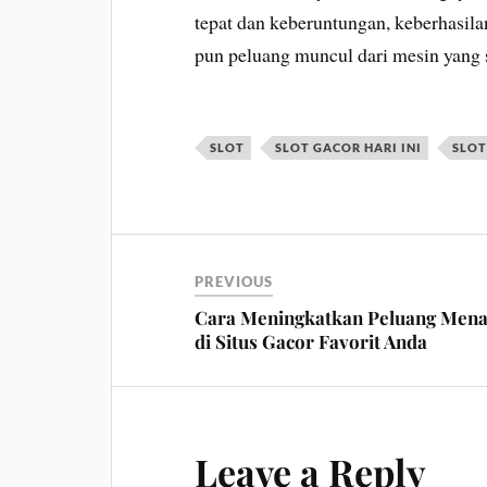
tepat dan keberuntungan, keberhasilan
pun peluang muncul dari mesin yang
SLOT
SLOT GACOR HARI INI
SLOT
PREVIOUS
Cara Meningkatkan Peluang Men
di Situs Gacor Favorit Anda
Leave a Reply