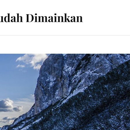
Mudah Dimainkan