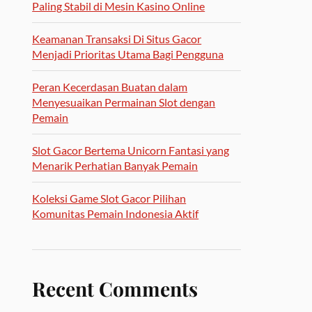
Paling Stabil di Mesin Kasino Online
Keamanan Transaksi Di Situs Gacor
Menjadi Prioritas Utama Bagi Pengguna
Peran Kecerdasan Buatan dalam
Menyesuaikan Permainan Slot dengan
Pemain
Slot Gacor Bertema Unicorn Fantasi yang
Menarik Perhatian Banyak Pemain
Koleksi Game Slot Gacor Pilihan
Komunitas Pemain Indonesia Aktif
Recent Comments