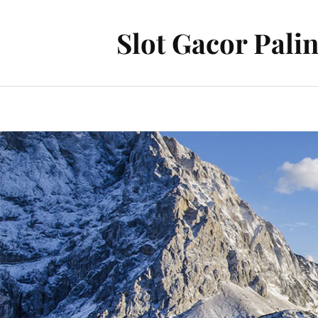
Slot Gacor Pal