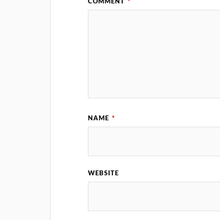
COMMENT
*
NAME
*
WEBSITE