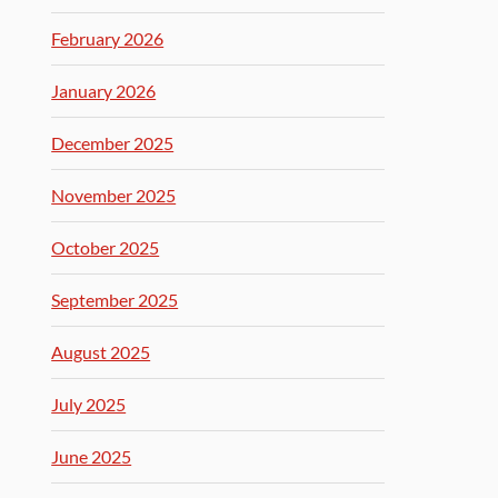
February 2026
January 2026
December 2025
November 2025
October 2025
September 2025
August 2025
July 2025
June 2025