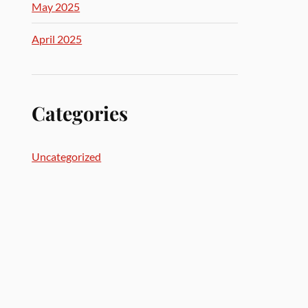
May 2025
April 2025
Categories
Uncategorized