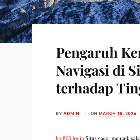
Pengaruh K
Navigasi di S
terhadap Tin
BY
ADMIN
ON
MARCH 18, 2026
koi800 login
Situs gacor menjadi sala