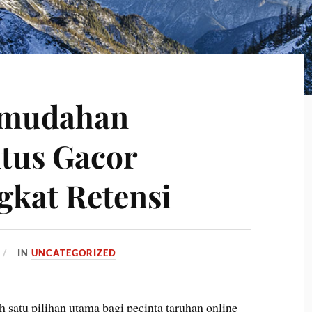
emudahan
itus Gacor
gkat Retensi
IN
UNCATEGORIZED
h satu pilihan utama bagi pecinta taruhan online