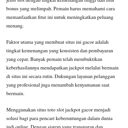
bonus yang melimpah. Pemain harus memahami cara
memanfaatkan fitur ini untuk meningkatkan peluang
menang.
Faktor utama yang membuat situs ini gacor adalah
tingkat kemenangan yang konsisten dan pembayaran
yang cepat. Banyak pemain telah membuktikan
keberhasilannya mendapatkan jackpot melalui bermain
di situs ini secara rutin. Dukungan layanan pelanggan
yang profesional juga menambah kenyamanan saat
bermain.
Menggunakan situs toto slot jackpot gacor menjadi
solusi bagi para pencari keberuntungan dalam dunia
judi online. Dengan sistem yang transparan dan