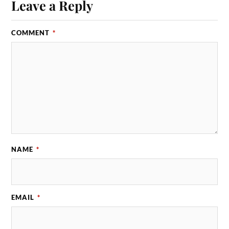
Leave a Reply
COMMENT
*
NAME
*
EMAIL
*