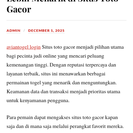
Gacor
ADMIN
DECEMBER 1, 2025
aviantogel login
Situs toto gacor menjadi pilihan utama
bagi pecinta judi online yang mencari peluang
kemenangan tinggi. Dengan reputasi terpercaya dan
layanan terbaik, situs ini menawarkan berbagai
permainan togel yang menarik dan menguntungkan.
Keamanan data dan transaksi menjadi prioritas utama
untuk kenyamanan pengguna.
Para pemain dapat mengakses situs toto gacor kapan
saja dan di mana saja melalui perangkat favorit mereka.