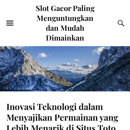
Slot Gacor Paling
Menguntungkan
dan Mudah
Dimainkan
Inovasi Teknologi dalam
Menyajikan Permainan yang
Lebih Menarik di Situs Toto