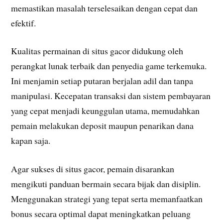
memastikan masalah terselesaikan dengan cepat dan
efektif.
Kualitas permainan di situs gacor didukung oleh
perangkat lunak terbaik dan penyedia game terkemuka.
Ini menjamin setiap putaran berjalan adil dan tanpa
manipulasi. Kecepatan transaksi dan sistem pembayaran
yang cepat menjadi keunggulan utama, memudahkan
pemain melakukan deposit maupun penarikan dana
kapan saja.
Agar sukses di situs gacor, pemain disarankan
mengikuti panduan bermain secara bijak dan disiplin.
Menggunakan strategi yang tepat serta memanfaatkan
bonus secara optimal dapat meningkatkan peluang