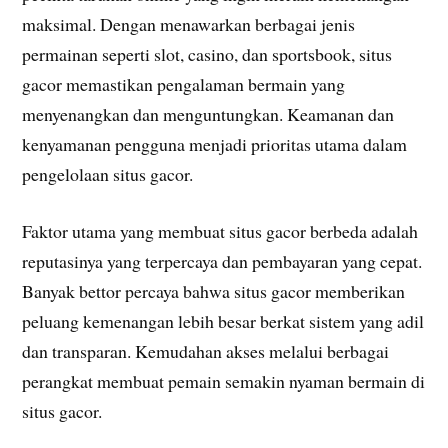
maksimal. Dengan menawarkan berbagai jenis
permainan seperti slot, casino, dan sportsbook, situs
gacor memastikan pengalaman bermain yang
menyenangkan dan menguntungkan. Keamanan dan
kenyamanan pengguna menjadi prioritas utama dalam
pengelolaan situs gacor.
Faktor utama yang membuat situs gacor berbeda adalah
reputasinya yang terpercaya dan pembayaran yang cepat.
Banyak bettor percaya bahwa situs gacor memberikan
peluang kemenangan lebih besar berkat sistem yang adil
dan transparan. Kemudahan akses melalui berbagai
perangkat membuat pemain semakin nyaman bermain di
situs gacor.