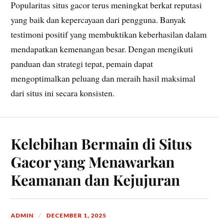
Popularitas situs gacor terus meningkat berkat reputasi
yang baik dan kepercayaan dari pengguna. Banyak
testimoni positif yang membuktikan keberhasilan dalam
mendapatkan kemenangan besar. Dengan mengikuti
panduan dan strategi tepat, pemain dapat
mengoptimalkan peluang dan meraih hasil maksimal
dari situs ini secara konsisten.
Kelebihan Bermain di Situs
Gacor yang Menawarkan
Keamanan dan Kejujuran
ADMIN
DECEMBER 1, 2025