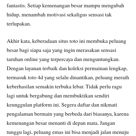
fantastis. Setiap kemenangan besar mampu mengubah
hidup, menambah motivasi sekaligus sensasi tak
terlupakan.
Akhir kata, keberadaan situs toto ini membuka peluang
besar bagi siapa saja yang ingin merasakan sensasi
taruhan online yang terpercaya dan menguntungkan.
Dengan layanan terbaik dan koleksi permainan lengkap,
termasuk toto 4d yang selalu dinantikan, peluang meraih
keberhasilan semakin terbuka lebar. Tidak perlu ragu
lagi untuk bergabung dan membuktikan sendiri
keunggulan platform ini. Segera daftar dan nikmati
pengalaman bermain yang berbeda dari biasanya, karena
kemenangan besar menanti di depan mata. Jangan
tunggu lagi, peluang emas ini bisa menjadi jalan menuju