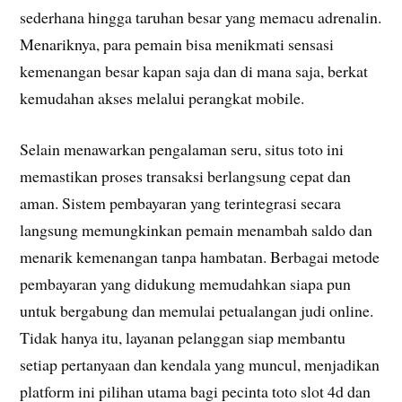
sederhana hingga taruhan besar yang memacu adrenalin.
Menariknya, para pemain bisa menikmati sensasi
kemenangan besar kapan saja dan di mana saja, berkat
kemudahan akses melalui perangkat mobile.
Selain menawarkan pengalaman seru, situs toto ini
memastikan proses transaksi berlangsung cepat dan
aman. Sistem pembayaran yang terintegrasi secara
langsung memungkinkan pemain menambah saldo dan
menarik kemenangan tanpa hambatan. Berbagai metode
pembayaran yang didukung memudahkan siapa pun
untuk bergabung dan memulai petualangan judi online.
Tidak hanya itu, layanan pelanggan siap membantu
setiap pertanyaan dan kendala yang muncul, menjadikan
platform ini pilihan utama bagi pecinta toto slot 4d dan