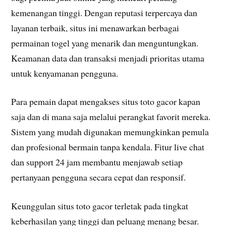
kemenangan tinggi. Dengan reputasi terpercaya dan
layanan terbaik, situs ini menawarkan berbagai
permainan togel yang menarik dan menguntungkan.
Keamanan data dan transaksi menjadi prioritas utama
untuk kenyamanan pengguna.
Para pemain dapat mengakses situs toto gacor kapan
saja dan di mana saja melalui perangkat favorit mereka.
Sistem yang mudah digunakan memungkinkan pemula
dan profesional bermain tanpa kendala. Fitur live chat
dan support 24 jam membantu menjawab setiap
pertanyaan pengguna secara cepat dan responsif.
Keunggulan situs toto gacor terletak pada tingkat
keberhasilan yang tinggi dan peluang menang besar.