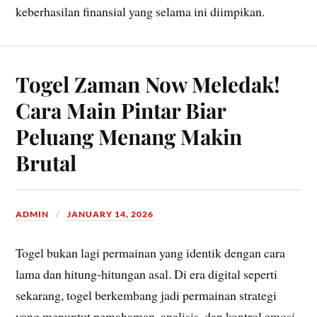
keberhasilan finansial yang selama ini diimpikan.
Togel Zaman Now Meledak!
Cara Main Pintar Biar
Peluang Menang Makin
Brutal
ADMIN
JANUARY 14, 2026
Togel bukan lagi permainan yang identik dengan cara
lama dan hitung-hitungan asal. Di era digital seperti
sekarang, togel berkembang jadi permainan strategi
yang menuntut pemahaman, analisis, dan kontrol emosi.