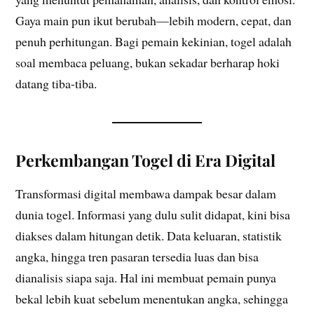
Gaya main pun ikut berubah—lebih modern, cepat, dan
penuh perhitungan. Bagi pemain kekinian, togel adalah
soal membaca peluang, bukan sekadar berharap hoki
datang tiba-tiba.
Perkembangan Togel di Era Digital
Transformasi digital membawa dampak besar dalam
dunia togel. Informasi yang dulu sulit didapat, kini bisa
diakses dalam hitungan detik. Data keluaran, statistik
angka, hingga tren pasaran tersedia luas dan bisa
dianalisis siapa saja. Hal ini membuat pemain punya
bekal lebih kuat sebelum menentukan angka, sehingga