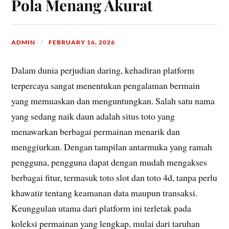
Pola Menang Akurat
ADMIN
FEBRUARY 16, 2026
Dalam dunia perjudian daring, kehadiran platform
terpercaya sangat menentukan pengalaman bermain
yang memuaskan dan menguntungkan. Salah satu nama
yang sedang naik daun adalah situs toto yang
menawarkan berbagai permainan menarik dan
menggiurkan. Dengan tampilan antarmuka yang ramah
pengguna, pengguna dapat dengan mudah mengakses
berbagai fitur, termasuk toto slot dan toto 4d, tanpa perlu
khawatir tentang keamanan data maupun transaksi.
Keunggulan utama dari platform ini terletak pada
koleksi permainan yang lengkap, mulai dari taruhan