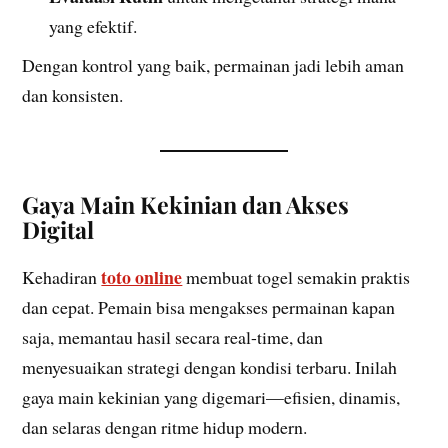
yang efektif.
Dengan kontrol yang baik, permainan jadi lebih aman
dan konsisten.
Gaya Main Kekinian dan Akses
Digital
toto online
Kehadiran
membuat togel semakin praktis
dan cepat. Pemain bisa mengakses permainan kapan
saja, memantau hasil secara real-time, dan
menyesuaikan strategi dengan kondisi terbaru. Inilah
gaya main kekinian yang digemari—efisien, dinamis,
dan selaras dengan ritme hidup modern.