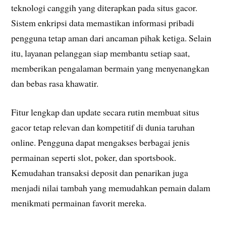
teknologi canggih yang diterapkan pada situs gacor.
Sistem enkripsi data memastikan informasi pribadi
pengguna tetap aman dari ancaman pihak ketiga. Selain
itu, layanan pelanggan siap membantu setiap saat,
memberikan pengalaman bermain yang menyenangkan
dan bebas rasa khawatir.
Fitur lengkap dan update secara rutin membuat situs
gacor tetap relevan dan kompetitif di dunia taruhan
online. Pengguna dapat mengakses berbagai jenis
permainan seperti slot, poker, dan sportsbook.
Kemudahan transaksi deposit dan penarikan juga
menjadi nilai tambah yang memudahkan pemain dalam
menikmati permainan favorit mereka.