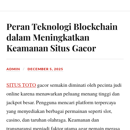
Peran Teknologi Blockchain
dalam Meningkatkan
Keamanan Situs Gacor
ADMIN
DECEMBER 5, 2025
SITUS TOTO
gacor semakin diminati oleh pecinta judi
online karena menawarkan peluang menang tinggi dan
jackpot besar. Pengguna mencari platform terpercaya
yang menyediakan berbagai permainan seperti slot,
casino, dan taruhan olahraga. Keamanan dan
transparansi menjadi faktor utama agar pemain merasa