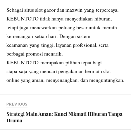
Sebagai situs slot gacor dan maxwin yang terpercaya,
KEBUNTOTO tidak hanya menyediakan hiburan,
tetapi juga menawarkan peluang besar untuk meraih
kemenangan setiap hari. Dengan sistem
keamanan yang tinggi, layanan profesional, serta
berbagai promosi menarik,
KEBUNTOTO merupakan pilihan tepat bagi
siapa saja yang mencari pengalaman bermain slot
online yang aman, menyenangkan, dan menguntungkan.
PREVIOUS
Strategi Main Aman: Kunci Nikmati Hiburan Tanpa
Drama