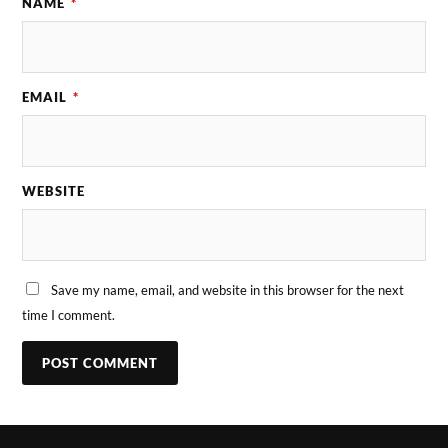
NAME
*
EMAIL
*
WEBSITE
Save my name, email, and website in this browser for the next
time I comment.