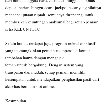
dari bonus anggota baru, cashback mingguan, bonus
deposit harian, hingga acara jackpot besar yang nilainya
mencapai jutaan rupiah. semuanya dirancang untuk
memberikan keuntungan maksimal bagi setiap pemain
setia KEBUNTOTO.
Selain bonus, terdapat juga program referal eksklusif
yang memungkinkan pemain memperoleh komisi
tambahan hanya dengan mengajak
teman untuk bergabung. Dengan sistem yang
transparan dan mudah, setiap pemain memiliki
kesempatan untuk mendapatkan penghasilan pasif dari
aktivitas bermain slot online.
Kesimpulan