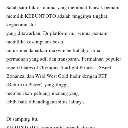
Salah satu faktor utama yang membuat banyak pemain
memilih KEBUNTOTO adalah tingginya tingkat
kegacoran slot
yang ditawarkan. Di platform ini, semua pemain
memiliki kesempatan besar
untuk mendapatkan maxwin berkat algoritma
permainan yang adil dan transparan. Permainan populer
seperti Gates of Olympus, Starlight Princess, Sweet
Bonanza, dan Wild West Gold hadir dengan RTP
(Return to Player) yang tinggi,
memberikan peluang menang yang
lebih baik dibandingkan situs lainnya.
Di samping itu,
KEBUNTOTO secara rutin menghadirkan