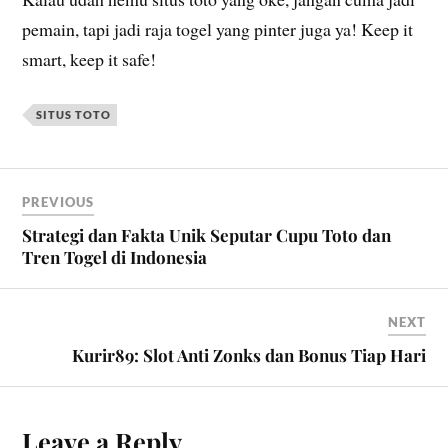
pemain, tapi jadi raja togel yang pinter juga ya! Keep it
smart, keep it safe!
SITUS TOTO
PREVIOUS
Strategi dan Fakta Unik Seputar Cupu Toto dan
Tren Togel di Indonesia
NEXT
Kurir89: Slot Anti Zonks dan Bonus Tiap Hari
Leave a Reply