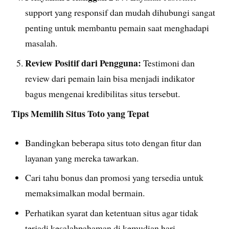
support yang responsif dan mudah dihubungi sangat
penting untuk membantu pemain saat menghadapi
masalah.
Review Positif dari Pengguna:
Testimoni dan
review dari pemain lain bisa menjadi indikator
bagus mengenai kredibilitas situs tersebut.
Tips Memilih Situs Toto yang Tepat
Bandingkan beberapa situs toto dengan fitur dan
layanan yang mereka tawarkan.
Cari tahu bonus dan promosi yang tersedia untuk
memaksimalkan modal bermain.
Perhatikan syarat dan ketentuan situs agar tidak
terjadi kesalahpahaman di kemudian hari.