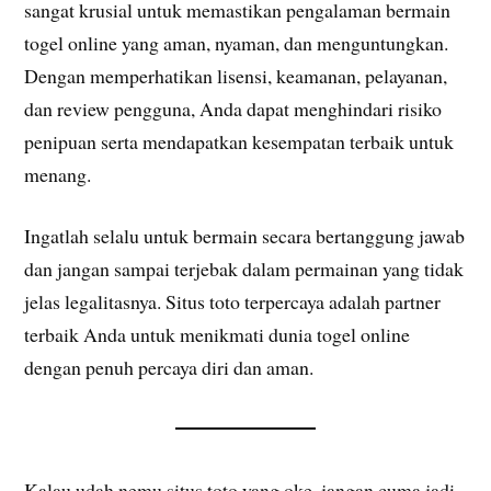
sangat krusial untuk memastikan pengalaman bermain
togel online yang aman, nyaman, dan menguntungkan.
Dengan memperhatikan lisensi, keamanan, pelayanan,
dan review pengguna, Anda dapat menghindari risiko
penipuan serta mendapatkan kesempatan terbaik untuk
menang.
Ingatlah selalu untuk bermain secara bertanggung jawab
dan jangan sampai terjebak dalam permainan yang tidak
jelas legalitasnya. Situs toto terpercaya adalah partner
terbaik Anda untuk menikmati dunia togel online
dengan penuh percaya diri dan aman.
Kalau udah nemu situs toto yang oke, jangan cuma jadi