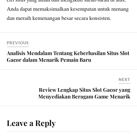
Anda dapat memaksimalkan kesempatan untuk menang
dan meraih kemenangan besar secara konsisten.
PREVIOUS
Analisis Mendalam Tentang Keberhasilan Situs Slot
Gacor dalam Menarik Pemain Baru
NEXT
Review Lengkap Situs Slot Gacor yang
Menyediakan Beragam Game Menarik
Leave a Reply