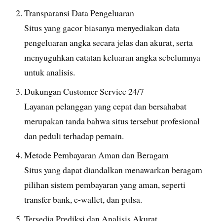
Transparansi Data Pengeluaran
Situs yang gacor biasanya menyediakan data
pengeluaran angka secara jelas dan akurat, serta
menyuguhkan catatan keluaran angka sebelumnya
untuk analisis.
Dukungan Customer Service 24/7
Layanan pelanggan yang cepat dan bersahabat
merupakan tanda bahwa situs tersebut profesional
dan peduli terhadap pemain.
Metode Pembayaran Aman dan Beragam
Situs yang dapat diandalkan menawarkan beragam
pilihan sistem pembayaran yang aman, seperti
transfer bank, e-wallet, dan pulsa.
Tersedia Prediksi dan Analisis Akurat