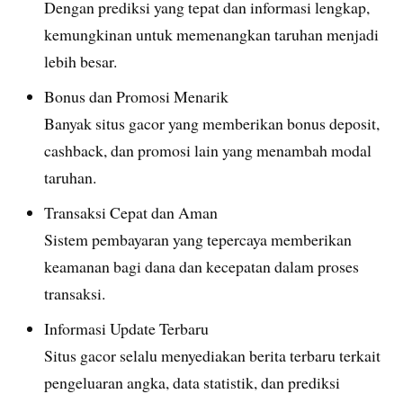
Dengan prediksi yang tepat dan informasi lengkap,
kemungkinan untuk memenangkan taruhan menjadi
lebih besar.
Bonus dan Promosi Menarik
Banyak situs gacor yang memberikan bonus deposit,
cashback, dan promosi lain yang menambah modal
taruhan.
Transaksi Cepat dan Aman
Sistem pembayaran yang tepercaya memberikan
keamanan bagi dana dan kecepatan dalam proses
transaksi.
Informasi Update Terbaru
Situs gacor selalu menyediakan berita terbaru terkait
pengeluaran angka, data statistik, dan prediksi