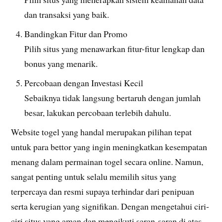
dan transaksi yang baik.
Bandingkan Fitur dan Promo
Pilih situs yang menawarkan fitur-fitur lengkap dan
bonus yang menarik.
Percobaan dengan Investasi Kecil
Sebaiknya tidak langsung bertaruh dengan jumlah
besar, lakukan percobaan terlebih dahulu.
Website togel yang handal merupakan pilihan tepat
untuk para bettor yang ingin meningkatkan kesempatan
menang dalam permainan togel secara online. Namun,
sangat penting untuk selalu memilih situs yang
terpercaya dan resmi supaya terhindar dari penipuan
serta kerugian yang signifikan. Dengan mengetahui ciri-
ciri situs yang aman dan mengikuti saran-saran di atas,