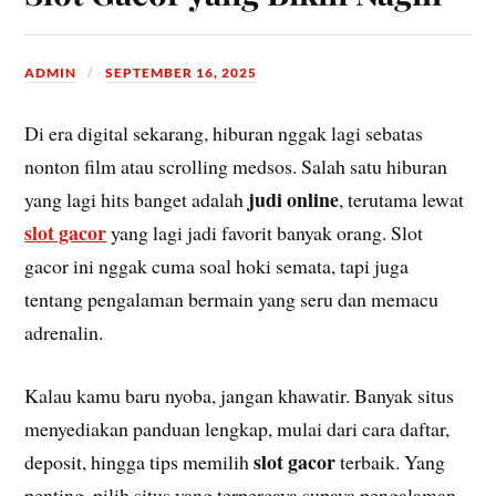
ADMIN
SEPTEMBER 16, 2025
Di era digital sekarang, hiburan nggak lagi sebatas
nonton film atau scrolling medsos. Salah satu hiburan
judi online
yang lagi hits banget adalah
, terutama lewat
slot gacor
yang lagi jadi favorit banyak orang. Slot
gacor ini nggak cuma soal hoki semata, tapi juga
tentang pengalaman bermain yang seru dan memacu
adrenalin.
Kalau kamu baru nyoba, jangan khawatir. Banyak situs
menyediakan panduan lengkap, mulai dari cara daftar,
slot gacor
deposit, hingga tips memilih
terbaik. Yang
penting, pilih situs yang terpercaya supaya pengalaman