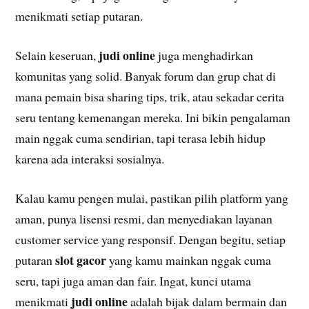
menikmati setiap putaran.
judi online
Selain keseruan,
juga menghadirkan
komunitas yang solid. Banyak forum dan grup chat di
mana pemain bisa sharing tips, trik, atau sekadar cerita
seru tentang kemenangan mereka. Ini bikin pengalaman
main nggak cuma sendirian, tapi terasa lebih hidup
karena ada interaksi sosialnya.
Kalau kamu pengen mulai, pastikan pilih platform yang
aman, punya lisensi resmi, dan menyediakan layanan
customer service yang responsif. Dengan begitu, setiap
slot gacor
putaran
yang kamu mainkan nggak cuma
seru, tapi juga aman dan fair. Ingat, kunci utama
judi online
menikmati
adalah bijak dalam bermain dan