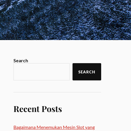
Search
SEARCH
Recent Posts
Bagaimana Menemukan Mesin Slot yang