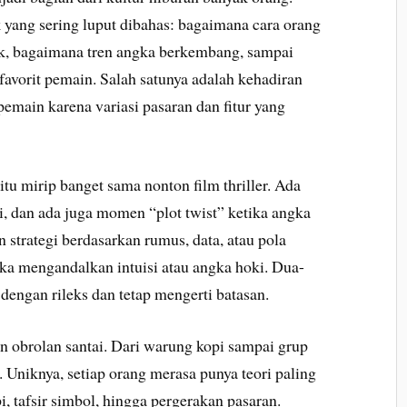
 yang sering luput dibahas: bagaimana cara orang
ak, bagaimana tren angka berkembang, sampai
favorit pemain. Salah satunya adalah kehadiran
emain karena variasi pasaran dan fitur yang
 itu mirip banget sama nonton film thriller. Ada
ri, dan ada juga momen “plot twist” ketika angka
strategi berdasarkan rumus, data, atau pola
suka mengandalkan intuisi atau angka hoki. Dua-
dengan rileks dan tetap mengerti batasan.
an obrolan santai. Dari warung kopi sampai grup
a. Uniknya, setiap orang merasa punya teori paling
, tafsir simbol, hingga pergerakan pasaran.