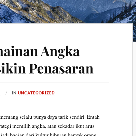
mainan Angka
Bikin Penasaran
5
IN
UNCATEGORIZED
memang selalu punya daya tarik sendiri. Entah
ategi memilih angka, atau sekadar ikut arus
adi bagian dari kultur hiburan banyak orang.