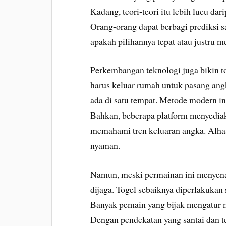
Kadang, teori-teori itu lebih lucu darip
Orang-orang dapat berbagi prediksi 
apakah pilihannya tepat atau justru me
Perkembangan teknologi juga bikin t
harus keluar rumah untuk pasang ang
ada di satu tempat. Metode modern ini
Bahkan, beberapa platform menyedia
memahami tren keluaran angka. Alhas
nyaman.
Namun, meski permainan ini menyenan
dijaga. Togel sebaiknya diperlakukan
Banyak pemain yang bijak mengatur 
Dengan pendekatan yang santai dan ter