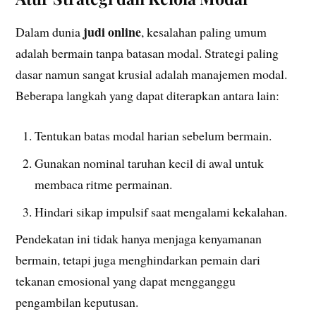
judi online
Dalam dunia
, kesalahan paling umum
adalah bermain tanpa batasan modal. Strategi paling
dasar namun sangat krusial adalah manajemen modal.
Beberapa langkah yang dapat diterapkan antara lain:
Tentukan batas modal harian sebelum bermain.
Gunakan nominal taruhan kecil di awal untuk
membaca ritme permainan.
Hindari sikap impulsif saat mengalami kekalahan.
Pendekatan ini tidak hanya menjaga kenyamanan
bermain, tetapi juga menghindarkan pemain dari
tekanan emosional yang dapat mengganggu
pengambilan keputusan.