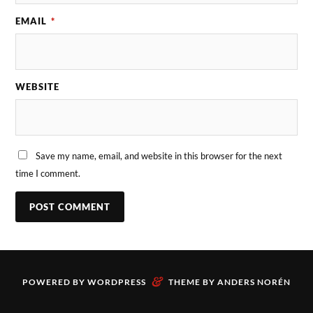
EMAIL
*
WEBSITE
Save my name, email, and website in this browser for the next
time I comment.
&
POWERED BY
WORDPRESS
THEME BY
ANDERS NORÉN