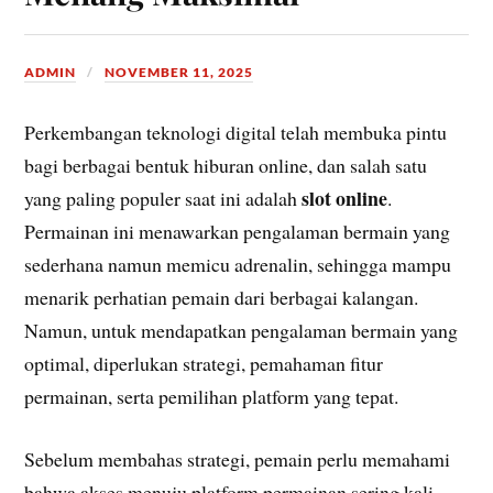
ADMIN
NOVEMBER 11, 2025
Perkembangan teknologi digital telah membuka pintu
bagi berbagai bentuk hiburan online, dan salah satu
slot online
yang paling populer saat ini adalah
.
Permainan ini menawarkan pengalaman bermain yang
sederhana namun memicu adrenalin, sehingga mampu
menarik perhatian pemain dari berbagai kalangan.
Namun, untuk mendapatkan pengalaman bermain yang
optimal, diperlukan strategi, pemahaman fitur
permainan, serta pemilihan platform yang tepat.
Sebelum membahas strategi, pemain perlu memahami
bahwa akses menuju platform permainan sering kali