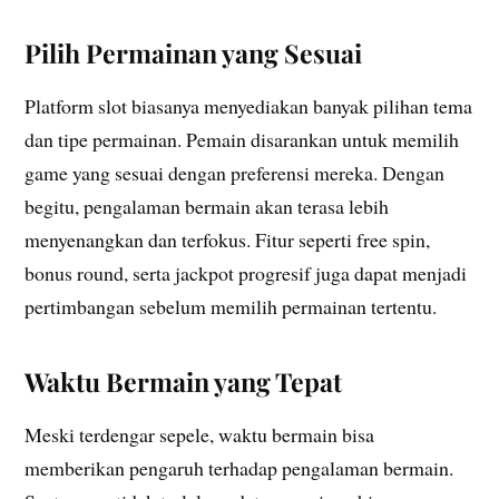
Pilih Permainan yang Sesuai
Platform slot biasanya menyediakan banyak pilihan tema
dan tipe permainan. Pemain disarankan untuk memilih
game yang sesuai dengan preferensi mereka. Dengan
begitu, pengalaman bermain akan terasa lebih
menyenangkan dan terfokus. Fitur seperti free spin,
bonus round, serta jackpot progresif juga dapat menjadi
pertimbangan sebelum memilih permainan tertentu.
Waktu Bermain yang Tepat
Meski terdengar sepele, waktu bermain bisa
memberikan pengaruh terhadap pengalaman bermain.