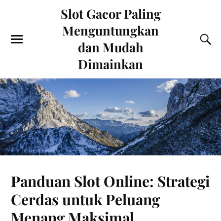
Slot Gacor Paling
Menguntungkan
dan Mudah
Dimainkan
Panduan Slot Online: Strategi
Cerdas untuk Peluang
Menang Maksimal