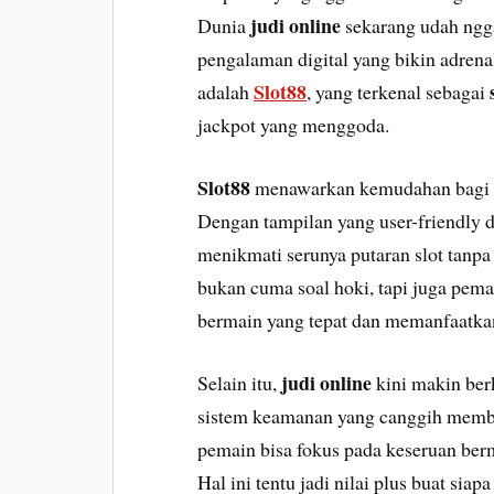
judi online
Dunia
sekarang udah ngga
pengalaman digital yang bikin adrenal
Slot88
adalah
, yang terkenal sebagai
jackpot yang menggoda.
Slot88
menawarkan kemudahan bagi si
Dengan tampilan yang user-friendly d
menikmati serunya putaran slot tanpa 
bukan cuma soal hoki, tapi juga pem
bermain yang tepat dan memanfaatkan
judi online
Selain itu,
kini makin ber
sistem keamanan yang canggih membua
pemain bisa fokus pada keseruan ber
Hal ini tentu jadi nilai plus buat siap