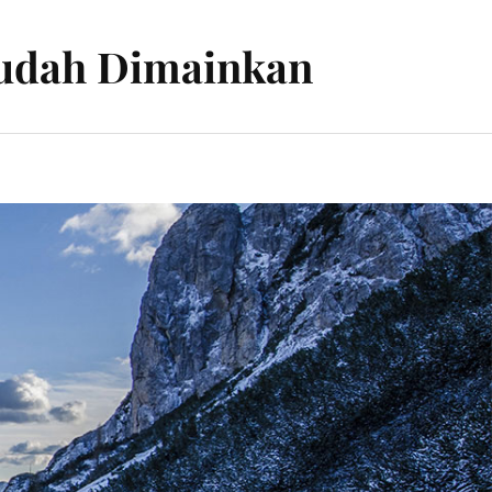
Mudah Dimainkan