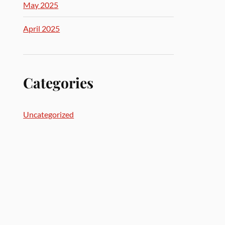
May 2025
April 2025
Categories
Uncategorized