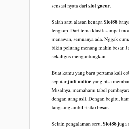
slot gacor
sensasi nyata dari
.
Slot88
Salah satu alasan kenapa
banya
lengkap. Dari tema klasik sampai mod
menawan, semuanya ada. Nggak cuma it
bikin peluang menang makin besar. J
sekaligus menguntungkan.
Buat kamu yang baru pertama kali cob
judi online
seputar
yang bisa memba
Misalnya, memahami tabel pembayar
dengan uang asli. Dengan begitu, ka
langsung ambil risiko besar.
Slot88
Selain pengalaman seru,
juga 