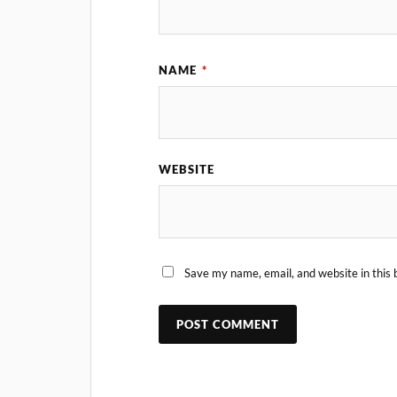
NAME
*
WEBSITE
Save my name, email, and website in this 