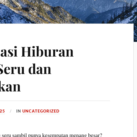
asi Hiburan
 Seru dan
kan
025
IN
UNCATEGORIZED
e seru sambil punya kesempatan menang besar?