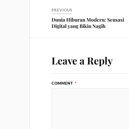
PREVIOUS
Dunia Hiburan Modern: Sensasi
Digital yang Bikin Nagih
Leave a Reply
COMMENT
*