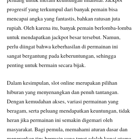
progresif yang terkumpul dari banyak pemain bisa
mencapai angka yang fantastis, bahkan ratusan juta
rupiah. Oleh karena itu, banyak pemain berlomba-lomba
untuk mendapatkan jackpot besar tersebut. Namun,
perlu diingat bahwa keberhasilan di permainan ini
sangat bergantung pada keberuntungan, sehingga
penting untuk bermain secara bijak.
Dalam kesimpulan, slot online merupakan pilihan
hiburan yang menyenangkan dan penuh tantangan.
Dengan kemudahan akses, variasi permainan yang
beragam, serta peluang mendapatkan keuntungan, tidak
heran jika permainan ini semakin digemari oleh
masyarakat. Bagi pemula, memahami aturan dasar dan
menerapkan tips bermain yang tepat adalah kunci utama