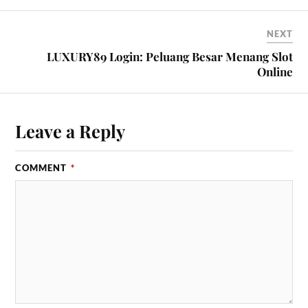
NEXT
LUXURY89 Login: Peluang Besar Menang Slot
Online
Leave a Reply
COMMENT
*