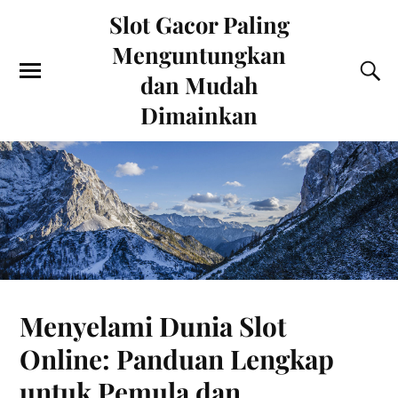
Slot Gacor Paling
Menguntungkan
dan Mudah
Dimainkan
Menyelami Dunia Slot
Online: Panduan Lengkap
untuk Pemula dan