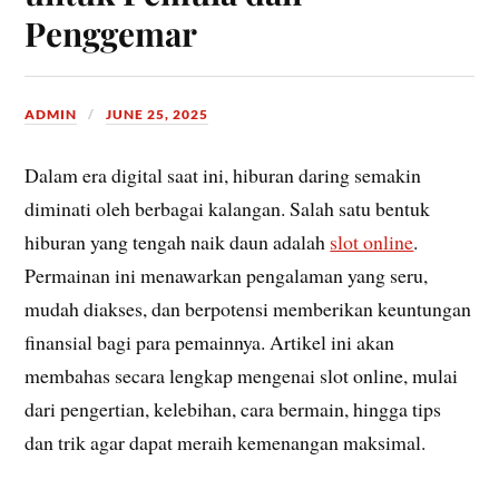
Penggemar
ADMIN
JUNE 25, 2025
Dalam era digital saat ini, hiburan daring semakin
diminati oleh berbagai kalangan. Salah satu bentuk
hiburan yang tengah naik daun adalah
slot online
.
Permainan ini menawarkan pengalaman yang seru,
mudah diakses, dan berpotensi memberikan keuntungan
finansial bagi para pemainnya. Artikel ini akan
membahas secara lengkap mengenai slot online, mulai
dari pengertian, kelebihan, cara bermain, hingga tips
dan trik agar dapat meraih kemenangan maksimal.