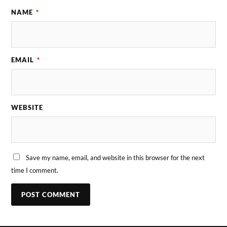
NAME
*
EMAIL
*
WEBSITE
Save my name, email, and website in this browser for the next
time I comment.