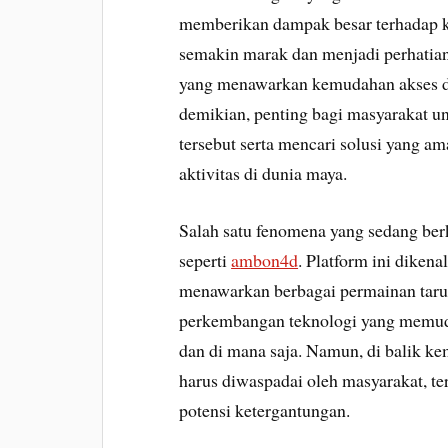
memberikan dampak besar terhadap k
semakin marak dan menjadi perhatian
yang menawarkan kemudahan akses d
demikian, penting bagi masyarakat u
tersebut serta mencari solusi yang 
aktivitas di dunia maya.
Salah satu fenomena yang sedang ber
seperti
ambon4d
. Platform ini dikena
menawarkan berbagai permainan taruh
perkembangan teknologi yang memud
dan di mana saja. Namun, di balik ke
harus diwaspadai oleh masyarakat, ter
potensi ketergantungan.