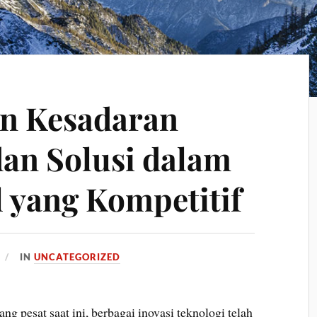
n Kesadaran
dan Solusi dalam
l yang Kompetitif
IN
UNCATEGORIZED
ng pesat saat ini, berbagai inovasi teknologi telah