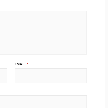
EMAIL
*