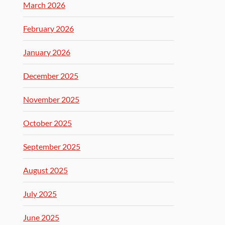
March 2026
February 2026
January 2026
December 2025
November 2025
October 2025
September 2025
August 2025
July 2025
June 2025