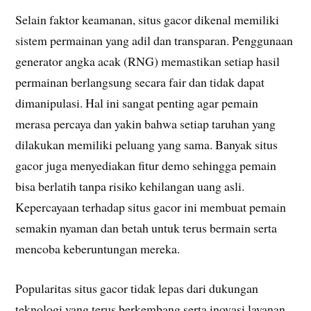
Selain faktor keamanan, situs gacor dikenal memiliki
sistem permainan yang adil dan transparan. Penggunaan
generator angka acak (RNG) memastikan setiap hasil
permainan berlangsung secara fair dan tidak dapat
dimanipulasi. Hal ini sangat penting agar pemain
merasa percaya dan yakin bahwa setiap taruhan yang
dilakukan memiliki peluang yang sama. Banyak situs
gacor juga menyediakan fitur demo sehingga pemain
bisa berlatih tanpa risiko kehilangan uang asli.
Kepercayaan terhadap situs gacor ini membuat pemain
semakin nyaman dan betah untuk terus bermain serta
mencoba keberuntungan mereka.
Popularitas situs gacor tidak lepas dari dukungan
teknologi yang terus berkembang serta inovasi layanan