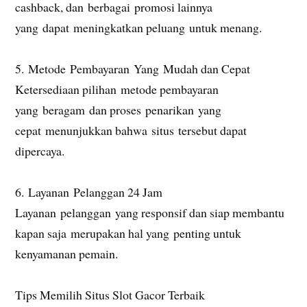
cashback, dan berbagai promosi lainnya
yang dapat meningkatkan peluang untuk menang.
5. Metode Pembayaran Yang Mudah dan Cepat
Ketersediaan pilihan metode pembayaran
yang beragam dan proses penarikan yang
cepat menunjukkan bahwa situs tersebut dapat
dipercaya.
6. Layanan Pelanggan 24 Jam
Layanan pelanggan yang responsif dan siap membantu
kapan saja merupakan hal yang penting untuk
kenyamanan pemain.
Tips Memilih Situs Slot Gacor Terbaik