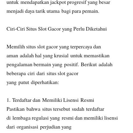
untuk mendapatkan jackpot progresif yang besar
menjadi daya tarik utama bagi para pemain.
Ciri-Ciri Situs Slot Gacor yang Perlu Diketahui
Memilih situs slot gacor yang terpercaya dan
aman adalah hal yang krusial untuk memastikan
pengalaman bermain yang positif. Berikut adalah
beberapa ciri dari situs slot gacor
yang patut diperhatikan:
1. Terdaftar dan Memiliki Lisensi Resmi
Pastikan bahwa situs tersebut sudah terdaftar
di lembaga regulasi yang resmi dan memiliki lisensi
dari organisasi perjudian yang