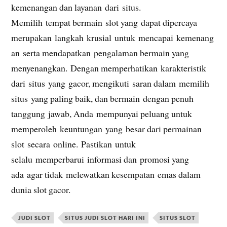
kemenangan dan layanan dari situs.
Memilih tempat bermain slot yang dapat dipercaya
merupakan langkah krusial untuk mencapai kemenang
an serta mendapatkan pengalaman bermain yang
menyenangkan. Dengan memperhatikan karakteristik
dari situs yang gacor, mengikuti saran dalam memilih
situs yang paling baik, dan bermain dengan penuh
tanggung jawab, Anda mempunyai peluang untuk
memperoleh keuntungan yang besar dari permainan
slot secara online. Pastikan untuk
selalu memperbarui informasi dan promosi yang
ada agar tidak melewatkan kesempatan emas dalam
dunia slot gacor.
JUDI SLOT
SITUS JUDI SLOT HARI INI
SITUS SLOT