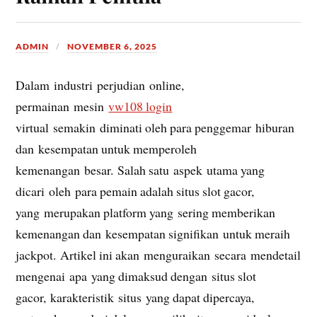
ADMIN
NOVEMBER 6, 2025
Dalam industri perjudian online,
permainan mesin
vw108 login
virtual semakin diminati oleh para penggemar hiburan
dan kesempatan untuk memperoleh
kemenangan besar. Salah satu aspek utama yang
dicari oleh para pemain adalah situs slot gacor,
yang merupakan platform yang sering memberikan
kemenangan dan kesempatan signifikan untuk meraih
jackpot. Artikel ini akan menguraikan secara mendetail
mengenai apa yang dimaksud dengan situs slot
gacor, karakteristik situs yang dapat dipercaya,