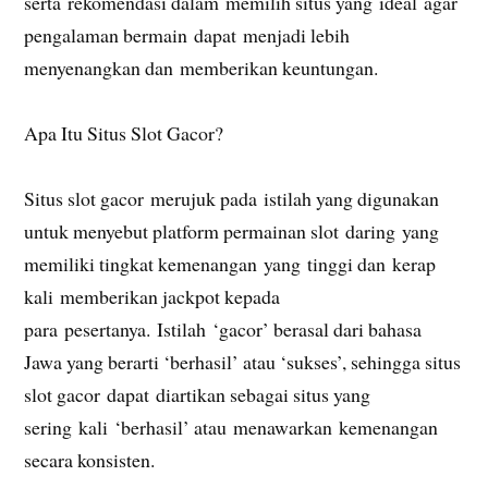
serta rekomendasi dalam memilih situs yang ideal agar
pengalaman bermain dapat menjadi lebih
menyenangkan dan memberikan keuntungan.
Apa Itu Situs Slot Gacor?
Situs slot gacor merujuk pada istilah yang digunakan
untuk menyebut platform permainan slot daring yang
memiliki tingkat kemenangan yang tinggi dan kerap
kali memberikan jackpot kepada
para pesertanya. Istilah ‘gacor’ berasal dari bahasa
Jawa yang berarti ‘berhasil’ atau ‘sukses’, sehingga situs
slot gacor dapat diartikan sebagai situs yang
sering kali ‘berhasil’ atau menawarkan kemenangan
secara konsisten.