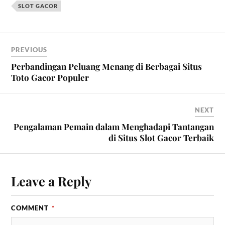
SLOT GACOR
PREVIOUS
Perbandingan Peluang Menang di Berbagai Situs
Toto Gacor Populer
NEXT
Pengalaman Pemain dalam Menghadapi Tantangan
di Situs Slot Gacor Terbaik
Leave a Reply
COMMENT
*