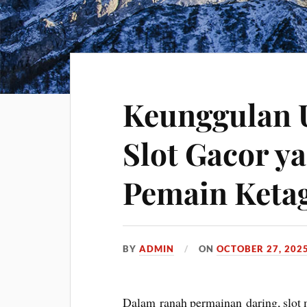
Keunggulan U
Slot Gacor 
Pemain Keta
BY
ADMIN
ON
OCTOBER 27, 202
Dalam ranah permainan daring, slot 