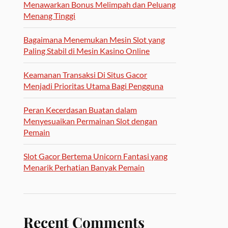
Menawarkan Bonus Melimpah dan Peluang
Menang Tinggi
Bagaimana Menemukan Mesin Slot yang
Paling Stabil di Mesin Kasino Online
Keamanan Transaksi Di Situs Gacor
Menjadi Prioritas Utama Bagi Pengguna
Peran Kecerdasan Buatan dalam
Menyesuaikan Permainan Slot dengan
Pemain
Slot Gacor Bertema Unicorn Fantasi yang
Menarik Perhatian Banyak Pemain
Recent Comments