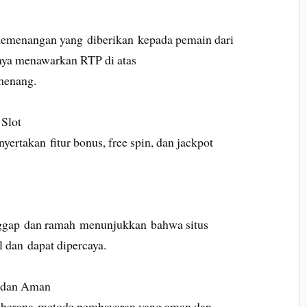
 kemenangan yang diberikan kepada pemain dari
anya menawarkan RTP di atas
menang.
Slot
yertakan fitur bonus, free spin, dan jackpot
ggap dan ramah menunjukkan bahwa situs
l dan dapat dipercaya.
f dan Aman
beberapa metode pembayaran yang aman dan