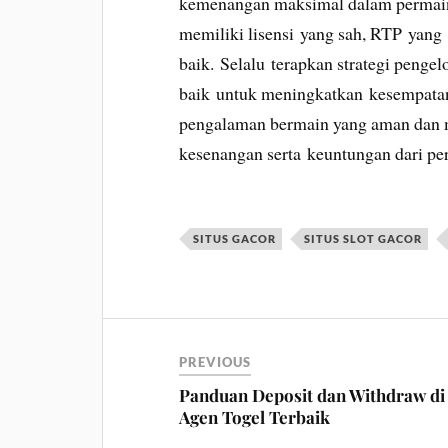
kemenangan maksimal dalam permainan
memiliki lisensi yang sah, RTP yang 
baik. Selalu terapkan strategi peng
baik untuk meningkatkan kesempata
pengalaman bermain yang aman dan 
kesenangan serta keuntungan dari pe
SITUS GACOR
SITUS SLOT GACOR
PREVIOUS
Panduan Deposit dan Withdraw di
Agen Togel Terbaik