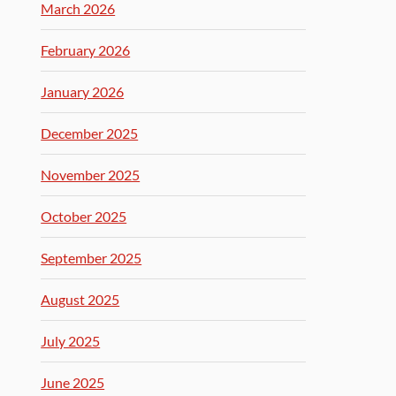
March 2026
February 2026
January 2026
December 2025
November 2025
October 2025
September 2025
August 2025
July 2025
June 2025