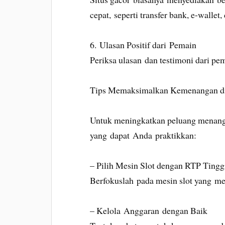
cepat, seperti transfer bank, e-wallet,
6. Ulasan Positif dari Pemain
Periksa ulasan dan testimoni dari pem
Tips Memaksimalkan Kemenangan di 
Untuk meningkatkan peluang menang di
yang dapat Anda praktikkan:
– Pilih Mesin Slot dengan RTP Tingg
Berfokuslah pada mesin slot yang me
– Kelola Anggaran dengan Baik