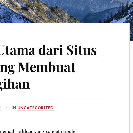
tama dari Situs
yang Membuat
gihan
5
IN
UNCATEGORIZED
menjadi pilihan yang sangat populer