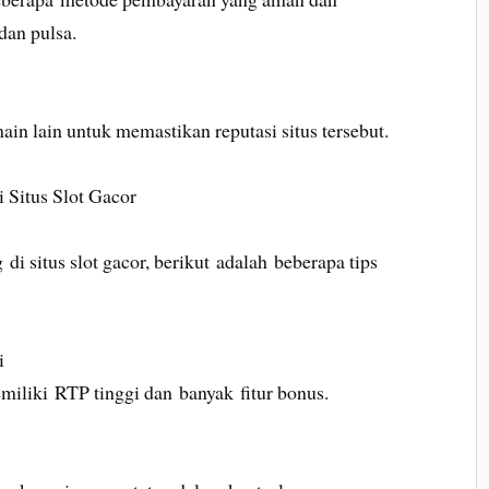
 dan pulsa.
ain lain untuk memastikan reputasi situs tersebut.
Situs Slot Gacor
 situs slot gacor, berikut adalah beberapa tips
i
miliki RTP tinggi dan banyak fitur bonus.