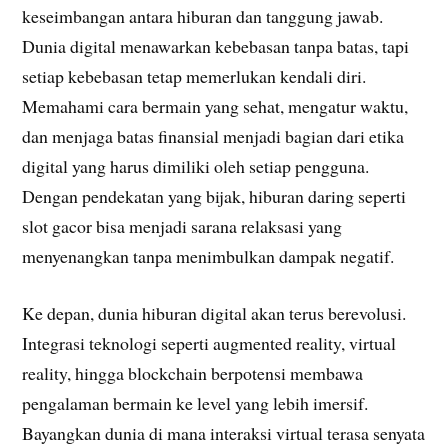
keseimbangan antara hiburan dan tanggung jawab.
Dunia digital menawarkan kebebasan tanpa batas, tapi
setiap kebebasan tetap memerlukan kendali diri.
Memahami cara bermain yang sehat, mengatur waktu,
dan menjaga batas finansial menjadi bagian dari etika
digital yang harus dimiliki oleh setiap pengguna.
Dengan pendekatan yang bijak, hiburan daring seperti
slot gacor bisa menjadi sarana relaksasi yang
menyenangkan tanpa menimbulkan dampak negatif.
Ke depan, dunia hiburan digital akan terus berevolusi.
Integrasi teknologi seperti augmented reality, virtual
reality, hingga blockchain berpotensi membawa
pengalaman bermain ke level yang lebih imersif.
Bayangkan dunia di mana interaksi virtual terasa senyata