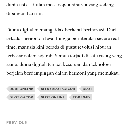
dunia fisik—itulah masa depan hiburan yang sedang
dibangun hari ini.
Dunia digital memang tidak berhenti berinovasi. Dari
sekadar menonton layar hingga berinteraksi secara real-
time, manusia kini berada di pusat revolusi hiburan
terbesar dalam sejarah. Semua terjadi di satu ruang yang
sama: dunia digital, tempat keseruan dan teknologi
berjalan berdampingan dalam harmoni yang memukau.
JUDI ONLINE
SITUS SLOT GACOR
SLOT
SLOT GACOR
SLOT ONLINE
TOKEN4D
PREVIOUS