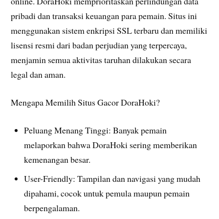
online. DoraHoki memprioritaskan perlindungan data
pribadi dan transaksi keuangan para pemain. Situs ini
menggunakan sistem enkripsi SSL terbaru dan memiliki
lisensi resmi dari badan perjudian yang terpercaya,
menjamin semua aktivitas taruhan dilakukan secara
legal dan aman.
Mengapa Memilih Situs Gacor DoraHoki?
Peluang Menang Tinggi: Banyak pemain
melaporkan bahwa DoraHoki sering memberikan
kemenangan besar.
User-Friendly: Tampilan dan navigasi yang mudah
dipahami, cocok untuk pemula maupun pemain
berpengalaman.