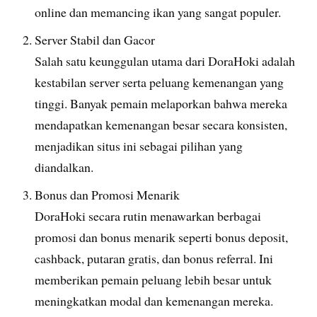
online dan memancing ikan yang sangat populer.
Server Stabil dan Gacor
Salah satu keunggulan utama dari DoraHoki adalah
kestabilan server serta peluang kemenangan yang
tinggi. Banyak pemain melaporkan bahwa mereka
mendapatkan kemenangan besar secara konsisten,
menjadikan situs ini sebagai pilihan yang
diandalkan.
Bonus dan Promosi Menarik
DoraHoki secara rutin menawarkan berbagai
promosi dan bonus menarik seperti bonus deposit,
cashback, putaran gratis, dan bonus referral. Ini
memberikan pemain peluang lebih besar untuk
meningkatkan modal dan kemenangan mereka.