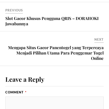
PREVIOUS
Slot Gacor Khusus Pengguna QRIS – DORAHOKI
Jawabannya
NEXT
Mengapa Situs Gacor Panentogel yang Terpercaya
Menjadi Pilihan Utama Para Penggemar Togel
Online
Leave a Reply
COMMENT
*