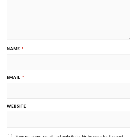
NAME
*
EMAIL
*
WEBSITE
Save my name, email, and website in this browser for the next