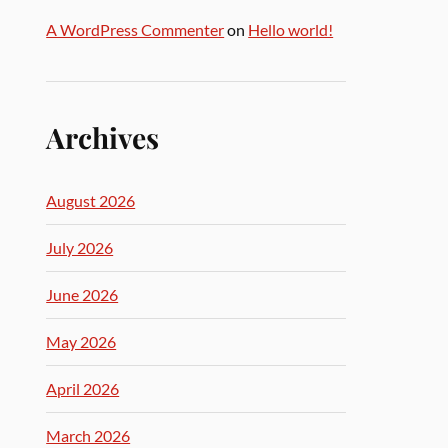
A WordPress Commenter
on
Hello world!
Archives
August 2026
July 2026
June 2026
May 2026
April 2026
March 2026