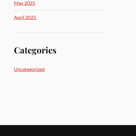
May 2025
April 2025
Categories
Uncategorized