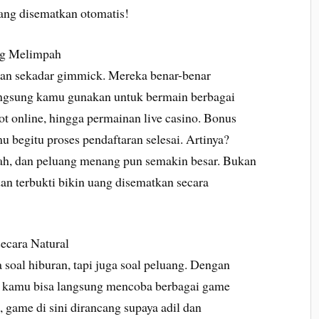
uang disematkan otomatis!
ng Melimpah
an sekadar gimmick. Mereka benar-benar
ngsung kamu gunakan untuk bermain berbagai
lot online, hingga permainan live casino. Bonus
 begitu proses pendaftaran selesai. Artinya?
h, dan peluang menang pun semakin besar. Bukan
dan terbukti bikin uang disematkan secara
ecara Natural
soal hiburan, tapi juga soal peluang. Dengan
 kamu bisa langsung mencoba berbagai game
 game di sini dirancang supaya adil dan