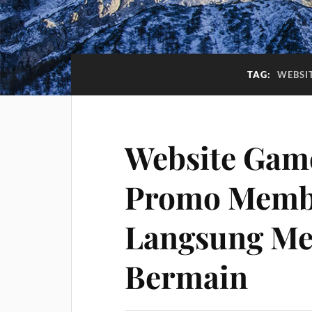
TAG:
WEBSI
Website Gam
Promo Membe
Langsung M
Bermain