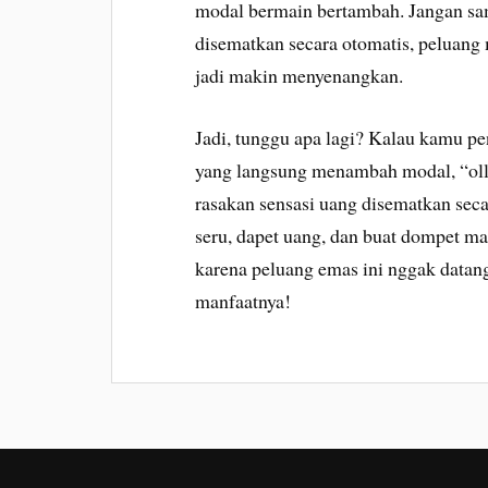
modal bermain bertambah. Jangan sa
disematkan secara otomatis, peluan
jadi makin menyenangkan.
Jadi, tunggu apa lagi? Kalau kamu p
yang langsung menambah modal, “ollo
rasakan sensasi uang disematkan sec
seru, dapet uang, dan buat dompet ma
karena peluang emas ini nggak datang
manfaatnya!