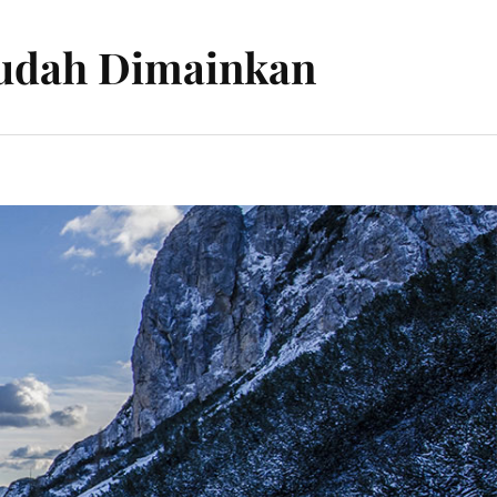
Mudah Dimainkan