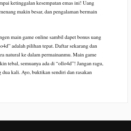
mpai ketinggalan kesempatan emas ini! Uang
g menang makin besar, dan pengalaman bermain
engen main game online sambil dapet bonus uang
4d” adalah pilihan tepat. Daftar sekarang dan
ara natural ke dalam permainanmu. Main game
kin tebal, semuanya ada di “ollo4d”! Jangan ragu,
 dua kali. Ayo, buktikan sendiri dan rasakan