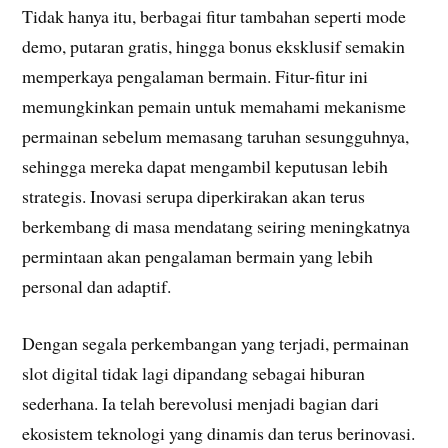
Tidak hanya itu, berbagai fitur tambahan seperti mode
demo, putaran gratis, hingga bonus eksklusif semakin
memperkaya pengalaman bermain. Fitur-fitur ini
memungkinkan pemain untuk memahami mekanisme
permainan sebelum memasang taruhan sesungguhnya,
sehingga mereka dapat mengambil keputusan lebih
strategis. Inovasi serupa diperkirakan akan terus
berkembang di masa mendatang seiring meningkatnya
permintaan akan pengalaman bermain yang lebih
personal dan adaptif.
Dengan segala perkembangan yang terjadi, permainan
slot digital tidak lagi dipandang sebagai hiburan
sederhana. Ia telah berevolusi menjadi bagian dari
ekosistem teknologi yang dinamis dan terus berinovasi.