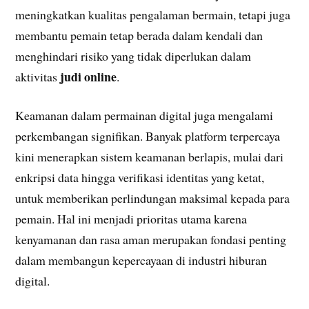
meningkatkan kualitas pengalaman bermain, tetapi juga
membantu pemain tetap berada dalam kendali dan
menghindari risiko yang tidak diperlukan dalam
judi online
aktivitas
.
Keamanan dalam permainan digital juga mengalami
perkembangan signifikan. Banyak platform terpercaya
kini menerapkan sistem keamanan berlapis, mulai dari
enkripsi data hingga verifikasi identitas yang ketat,
untuk memberikan perlindungan maksimal kepada para
pemain. Hal ini menjadi prioritas utama karena
kenyamanan dan rasa aman merupakan fondasi penting
dalam membangun kepercayaan di industri hiburan
digital.