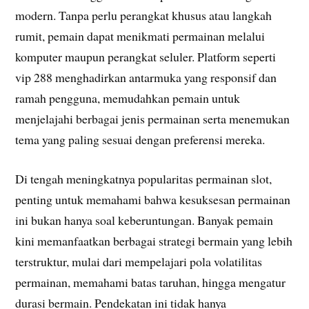
modern. Tanpa perlu perangkat khusus atau langkah
rumit, pemain dapat menikmati permainan melalui
komputer maupun perangkat seluler. Platform seperti
vip 288 menghadirkan antarmuka yang responsif dan
ramah pengguna, memudahkan pemain untuk
menjelajahi berbagai jenis permainan serta menemukan
tema yang paling sesuai dengan preferensi mereka.
Di tengah meningkatnya popularitas permainan slot,
penting untuk memahami bahwa kesuksesan permainan
ini bukan hanya soal keberuntungan. Banyak pemain
kini memanfaatkan berbagai strategi bermain yang lebih
terstruktur, mulai dari mempelajari pola volatilitas
permainan, memahami batas taruhan, hingga mengatur
durasi bermain. Pendekatan ini tidak hanya