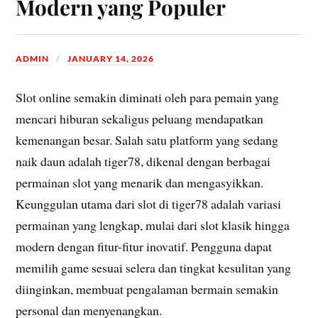
Modern yang Populer
ADMIN
JANUARY 14, 2026
Slot online semakin diminati oleh para pemain yang
mencari hiburan sekaligus peluang mendapatkan
kemenangan besar. Salah satu platform yang sedang
naik daun adalah tiger78, dikenal dengan berbagai
permainan slot yang menarik dan mengasyikkan.
Keunggulan utama dari slot di tiger78 adalah variasi
permainan yang lengkap, mulai dari slot klasik hingga
modern dengan fitur-fitur inovatif. Pengguna dapat
memilih game sesuai selera dan tingkat kesulitan yang
diinginkan, membuat pengalaman bermain semakin
personal dan menyenangkan.