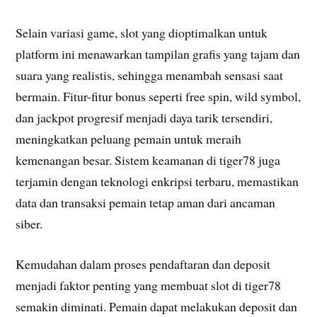
Selain variasi game, slot yang dioptimalkan untuk
platform ini menawarkan tampilan grafis yang tajam dan
suara yang realistis, sehingga menambah sensasi saat
bermain. Fitur-fitur bonus seperti free spin, wild symbol,
dan jackpot progresif menjadi daya tarik tersendiri,
meningkatkan peluang pemain untuk meraih
kemenangan besar. Sistem keamanan di tiger78 juga
terjamin dengan teknologi enkripsi terbaru, memastikan
data dan transaksi pemain tetap aman dari ancaman
siber.
Kemudahan dalam proses pendaftaran dan deposit
menjadi faktor penting yang membuat slot di tiger78
semakin diminati. Pemain dapat melakukan deposit dan