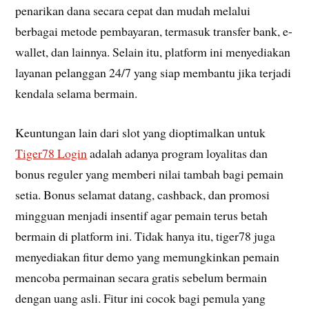
penarikan dana secara cepat dan mudah melalui
berbagai metode pembayaran, termasuk transfer bank, e-
wallet, dan lainnya. Selain itu, platform ini menyediakan
layanan pelanggan 24/7 yang siap membantu jika terjadi
kendala selama bermain.
Keuntungan lain dari slot yang dioptimalkan untuk
Tiger78 Login
adalah adanya program loyalitas dan
bonus reguler yang memberi nilai tambah bagi pemain
setia. Bonus selamat datang, cashback, dan promosi
mingguan menjadi insentif agar pemain terus betah
bermain di platform ini. Tidak hanya itu, tiger78 juga
menyediakan fitur demo yang memungkinkan pemain
mencoba permainan secara gratis sebelum bermain
dengan uang asli. Fitur ini cocok bagi pemula yang