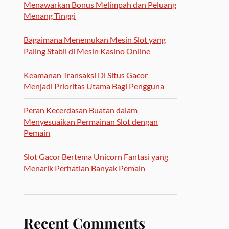
Menawarkan Bonus Melimpah dan Peluang
Menang Tinggi
Bagaimana Menemukan Mesin Slot yang
Paling Stabil di Mesin Kasino Online
Keamanan Transaksi Di Situs Gacor
Menjadi Prioritas Utama Bagi Pengguna
Peran Kecerdasan Buatan dalam
Menyesuaikan Permainan Slot dengan
Pemain
Slot Gacor Bertema Unicorn Fantasi yang
Menarik Perhatian Banyak Pemain
Recent Comments