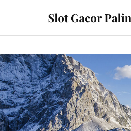
Slot Gacor Pal