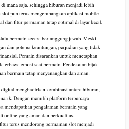
di mana saja, sehingga hiburan menjadi lebih
p slot pun terus mengembangkan aplikasi mobile
al dan fitur permainan tetap optimal di layar kecil.
lalu bermain secara bertanggung jawab. Meski
n dan potensi keuntungan, perjudian yang tidak
 finansial. Pemain disarankan untuk menetapkan
k terbawa emosi saat bermain. Pendekatan bijak
man bermain tetap menyenangkan dan aman.
 digital menghadirkan kombinasi antara hiburan,
narik. Dengan memilih platform terpercaya
anya mendapatkan pengalaman bermain yang
di online yang aman dan berkualitas.
fitur terus mendorong permainan slot menjadi