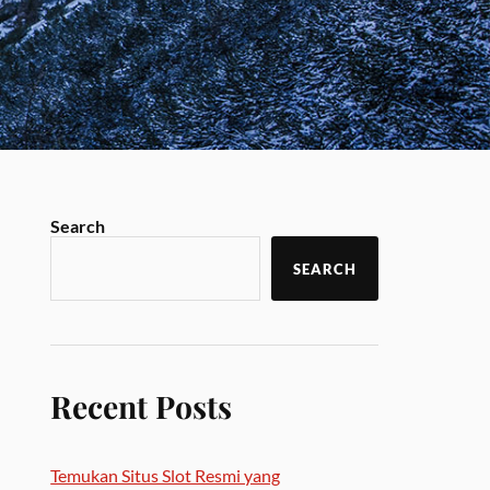
Search
SEARCH
Recent Posts
Temukan Situs Slot Resmi yang