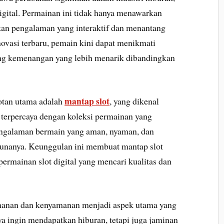
digital. Permainan ini tidak hanya menawarkan
ikan pengalaman yang interaktif dan menantang
ovasi terbaru, pemain kini dapat menikmati
uang kemenangan yang lebih menarik dibandingkan
mantap slot
rotan utama adalah
, yang dikenal
e terpercaya dengan koleksi permainan yang
engalaman bermain yang aman, nyaman, dan
ggunanya. Keunggulan ini membuat mantap slot
permainan slot digital yang mencari kualitas dan
amanan dan kenyamanan menjadi aspek utama yang
ya ingin mendapatkan hiburan, tetapi juga jaminan