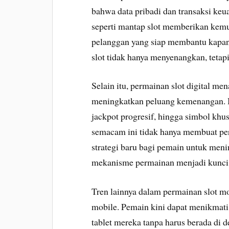
bahwa data pribadi dan transaksi ke
seperti mantap slot memberikan kemud
pelanggan yang siap membantu kapan
slot tidak hanya menyenangkan, tetapi
Selain itu, permainan slot digital me
meningkatkan peluang kemenangan. 
jackpot progresif, hingga simbol kh
semacam ini tidak hanya membuat per
strategi baru bagi pemain untuk me
mekanisme permainan menjadi kunci 
Tren lainnya dalam permainan slot m
mobile. Pemain kini dapat menikmati b
tablet mereka tanpa harus berada di 