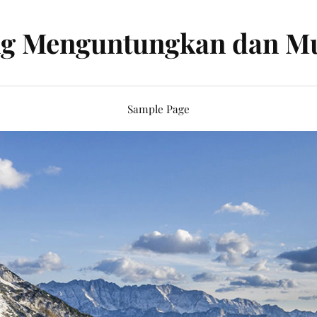
ing Menguntungkan dan 
Sample Page