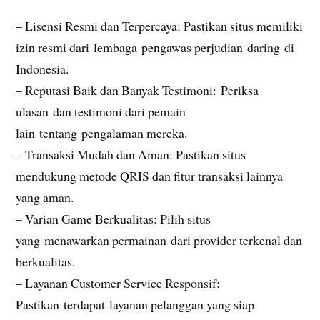
– Lisensi Resmi dan Terpercaya: Pastikan situs memiliki
izin resmi dari lembaga pengawas perjudian daring di
Indonesia.
– Reputasi Baik dan Banyak Testimoni: Periksa
ulasan dan testimoni dari pemain
lain tentang pengalaman mereka.
– Transaksi Mudah dan Aman: Pastikan situs
mendukung metode QRIS dan fitur transaksi lainnya
yang aman.
– Varian Game Berkualitas: Pilih situs
yang menawarkan permainan dari provider terkenal dan
berkualitas.
– Layanan Customer Service Responsif:
Pastikan terdapat layanan pelanggan yang siap