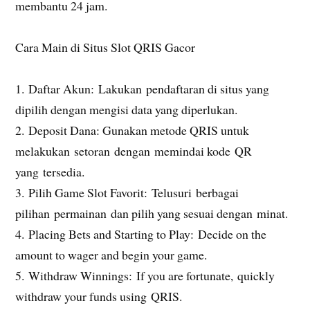
membantu 24 jam.
Cara Main di Situs Slot QRIS Gacor
1. Daftar Akun: Lakukan pendaftaran di situs yang
dipilih dengan mengisi data yang diperlukan.
2. Deposit Dana: Gunakan metode QRIS untuk
melakukan setoran dengan memindai kode QR
yang tersedia.
3. Pilih Game Slot Favorit: Telusuri berbagai
pilihan permainan dan pilih yang sesuai dengan minat.
4. Placing Bets and Starting to Play: Decide on the
amount to wager and begin your game.
5. Withdraw Winnings: If you are fortunate, quickly
withdraw your funds using QRIS.