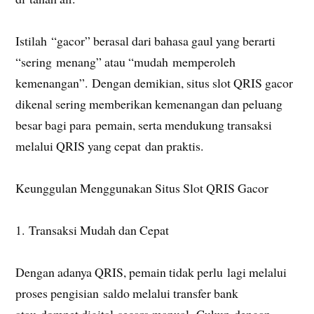
Istilah “gacor” berasal dari bahasa gaul yang berarti
“sering menang” atau “mudah memperoleh
kemenangan”. Dengan demikian, situs slot QRIS gacor
dikenal sering memberikan kemenangan dan peluang
besar bagi para pemain, serta mendukung transaksi
melalui QRIS yang cepat dan praktis.
Keunggulan Menggunakan Situs Slot QRIS Gacor
1. Transaksi Mudah dan Cepat
Dengan adanya QRIS, pemain tidak perlu lagi melalui
proses pengisian saldo melalui transfer bank