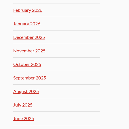
February 2026
January 2026
December 2025
November 2025
October 2025
September 2025
August 2025
July 2025
June 2025