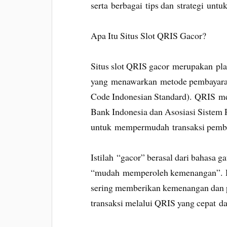
serta berbagai tips dan strategi u
Apa Itu Situs Slot QRIS Gacor?
Situs slot QRIS gacor merupakan pla
yang menawarkan metode pembayar
Code Indonesian Standard). QRIS me
Bank Indonesia dan Asosiasi Sistem
untuk mempermudah transaksi pembaya
Istilah “gacor” berasal dari bahasa g
“mudah memperoleh kemenangan”. De
sering memberikan kemenangan dan p
transaksi melalui QRIS yang cepat da