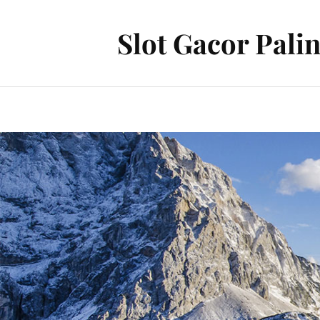
Slot Gacor Pal