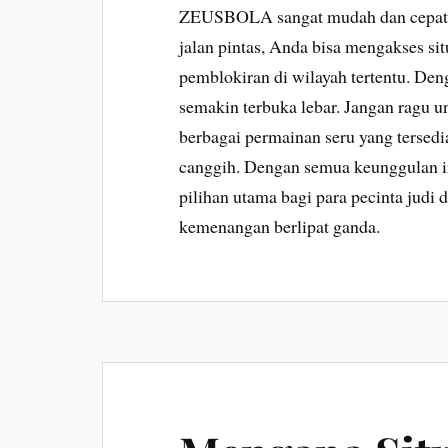
ZEUSBOLA sangat mudah dan cepat di
jalan pintas, Anda bisa mengakses si
pemblokiran di wilayah tertentu. De
semakin terbuka lebar. Jangan ragu 
berbagai permainan seru yang tersedi
canggih. Dengan semua keunggulan 
pilihan utama bagi para pecinta judi
kemenangan berlipat ganda.