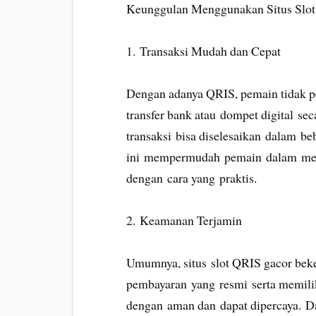
Keunggulan Menggunakan Situs Slo
1. Transaksi Mudah dan Cepat
Dengan adanya QRIS, pemain tidak per
transfer bank atau dompet digital 
transaksi bisa diselesaikan dalam be
ini mempermudah pemain dalam mel
dengan cara yang praktis.
2. Keamanan Terjamin
Umumnya, situs slot QRIS gacor beke
pembayaran yang resmi serta memiliki
dengan aman dan dapat dipercaya. Da