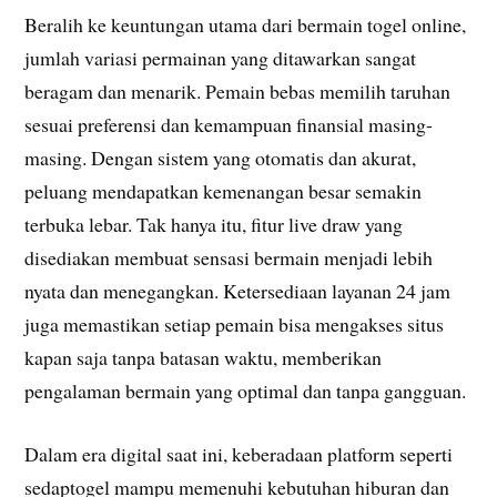
Beralih ke keuntungan utama dari bermain togel online,
jumlah variasi permainan yang ditawarkan sangat
beragam dan menarik. Pemain bebas memilih taruhan
sesuai preferensi dan kemampuan finansial masing-
masing. Dengan sistem yang otomatis dan akurat,
peluang mendapatkan kemenangan besar semakin
terbuka lebar. Tak hanya itu, fitur live draw yang
disediakan membuat sensasi bermain menjadi lebih
nyata dan menegangkan. Ketersediaan layanan 24 jam
juga memastikan setiap pemain bisa mengakses situs
kapan saja tanpa batasan waktu, memberikan
pengalaman bermain yang optimal dan tanpa gangguan.
Dalam era digital saat ini, keberadaan platform seperti
sedaptogel mampu memenuhi kebutuhan hiburan dan