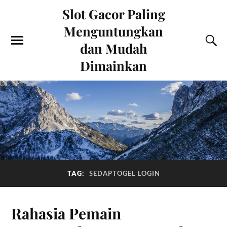
Slot Gacor Paling
Menguntungkan
dan Mudah
Dimainkan
TAG:
SEDAPTOGEL LOGIN
Rahasia Pemain