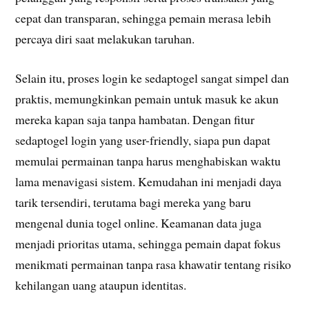
cepat dan transparan, sehingga pemain merasa lebih
percaya diri saat melakukan taruhan.
Selain itu, proses login ke sedaptogel sangat simpel dan
praktis, memungkinkan pemain untuk masuk ke akun
mereka kapan saja tanpa hambatan. Dengan fitur
sedaptogel login yang user-friendly, siapa pun dapat
memulai permainan tanpa harus menghabiskan waktu
lama menavigasi sistem. Kemudahan ini menjadi daya
tarik tersendiri, terutama bagi mereka yang baru
mengenal dunia togel online. Keamanan data juga
menjadi prioritas utama, sehingga pemain dapat fokus
menikmati permainan tanpa rasa khawatir tentang risiko
kehilangan uang ataupun identitas.