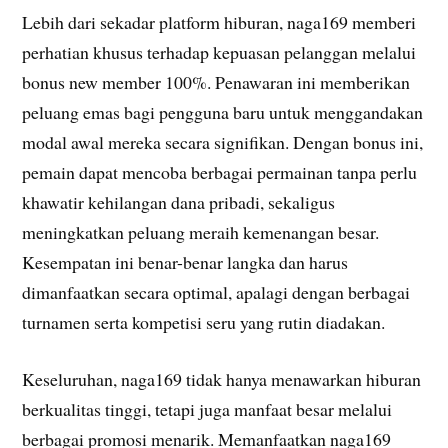
Lebih dari sekadar platform hiburan, naga169 memberi
perhatian khusus terhadap kepuasan pelanggan melalui
bonus new member 100%. Penawaran ini memberikan
peluang emas bagi pengguna baru untuk menggandakan
modal awal mereka secara signifikan. Dengan bonus ini,
pemain dapat mencoba berbagai permainan tanpa perlu
khawatir kehilangan dana pribadi, sekaligus
meningkatkan peluang meraih kemenangan besar.
Kesempatan ini benar-benar langka dan harus
dimanfaatkan secara optimal, apalagi dengan berbagai
turnamen serta kompetisi seru yang rutin diadakan.
Keseluruhan, naga169 tidak hanya menawarkan hiburan
berkualitas tinggi, tetapi juga manfaat besar melalui
berbagai promosi menarik. Memanfaatkan naga169