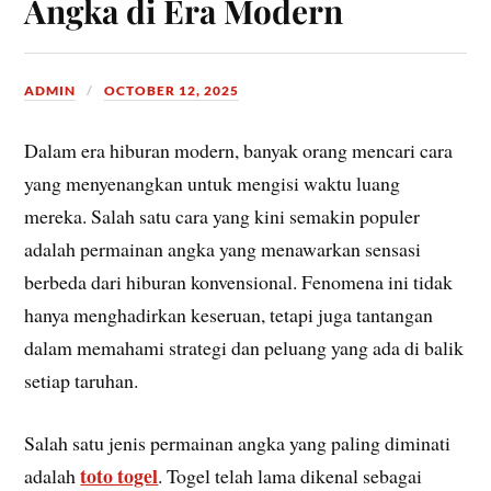
Angka di Era Modern
ADMIN
OCTOBER 12, 2025
Dalam era hiburan modern, banyak orang mencari cara
yang menyenangkan untuk mengisi waktu luang
mereka. Salah satu cara yang kini semakin populer
adalah permainan angka yang menawarkan sensasi
berbeda dari hiburan konvensional. Fenomena ini tidak
hanya menghadirkan keseruan, tetapi juga tantangan
dalam memahami strategi dan peluang yang ada di balik
setiap taruhan.
Salah satu jenis permainan angka yang paling diminati
toto togel
adalah
. Togel telah lama dikenal sebagai