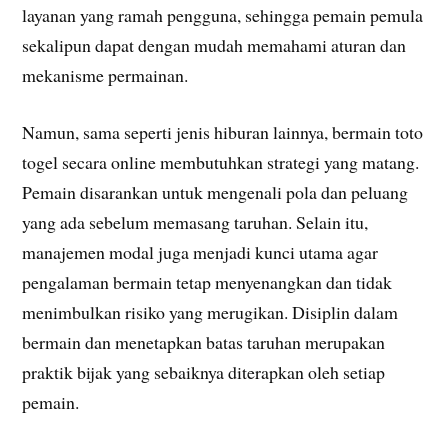
layanan yang ramah pengguna, sehingga pemain pemula
sekalipun dapat dengan mudah memahami aturan dan
mekanisme permainan.
Namun, sama seperti jenis hiburan lainnya, bermain toto
togel secara online membutuhkan strategi yang matang.
Pemain disarankan untuk mengenali pola dan peluang
yang ada sebelum memasang taruhan. Selain itu,
manajemen modal juga menjadi kunci utama agar
pengalaman bermain tetap menyenangkan dan tidak
menimbulkan risiko yang merugikan. Disiplin dalam
bermain dan menetapkan batas taruhan merupakan
praktik bijak yang sebaiknya diterapkan oleh setiap
pemain.