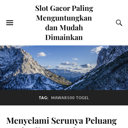
Slot Gacor Paling
Menguntungkan
dan Mudah
Dimainkan
TAG:
MAWAR500 TOGEL
Menyelami Serunya Peluang