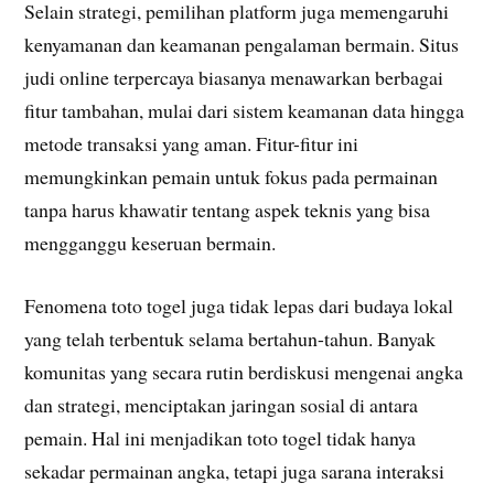
Selain strategi, pemilihan platform juga memengaruhi
kenyamanan dan keamanan pengalaman bermain. Situs
judi online terpercaya biasanya menawarkan berbagai
fitur tambahan, mulai dari sistem keamanan data hingga
metode transaksi yang aman. Fitur-fitur ini
memungkinkan pemain untuk fokus pada permainan
tanpa harus khawatir tentang aspek teknis yang bisa
mengganggu keseruan bermain.
Fenomena toto togel juga tidak lepas dari budaya lokal
yang telah terbentuk selama bertahun-tahun. Banyak
komunitas yang secara rutin berdiskusi mengenai angka
dan strategi, menciptakan jaringan sosial di antara
pemain. Hal ini menjadikan toto togel tidak hanya
sekadar permainan angka, tetapi juga sarana interaksi