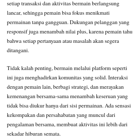
setiap transaksi dan aktivitas bermain berlangsung
lancar, sehingga pemain bisa fokus menikmati
permainan tanpa gangguan. Dukungan pelanggan yang
responsif juga menambah nilai plus, karena pemain tahu
bahwa setiap pertanyaan atau masalah akan segera
ditangani.
Tidak kalah penting, bermain melalui platform seperti
ini juga menghadirkan komunitas yang solid. Interaksi
dengan pemain lain, berbagi strategi, dan merayakan
kemenangan bersama-sama menambah keseruan yang
tidak bisa diukur hanya dari sisi permainan. Ada sensasi
kekompakan dan persahabatan yang muncul dari
pengalaman bersama, membuat aktivitas ini lebih dari
sekadar hiburan semata.