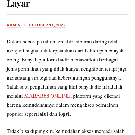
Layar
ADMIN
OCTOBER 11, 2025
Dalam beberapa tahun terakhir, hiburan daring telah
menjadi bagian tak terpisahkan dari kehidupan banyak
orang. Banyak platform hadir menawarkan berbagai
jenis permainan yang tidak hanya menghibur, tetapi juga
menantang strategi dan keberuntungan penggunanya.
Salah satu pengalaman yang kini banyak dicari adalah
melalui
MABAR88 ONLINE
, platform yang dikenal
karena kemudahannya dalam mengakses permainan
slot
togel
populer seperti
dan
.
Tidak bisa dipungkiri, kemudahan akses menjadi salah