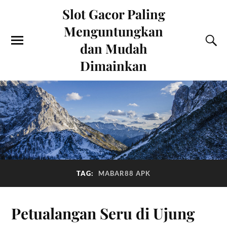
Slot Gacor Paling
Menguntungkan
dan Mudah
Dimainkan
TAG:
MABAR88 APK
Petualangan Seru di Ujung