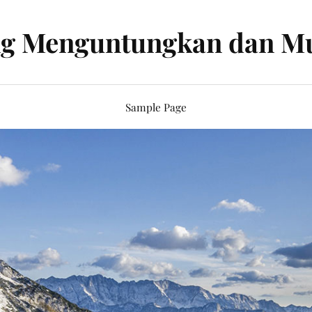
ing Menguntungkan dan 
Sample Page