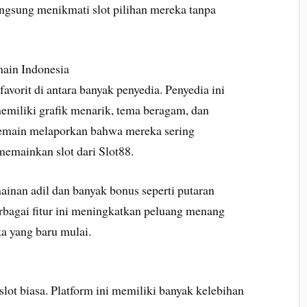
angsung menikmati slot pilihan mereka tanpa
main Indonesia
rit di antara banyak penyedia. Penyedia ini
emiliki grafik menarik, tema beragam, dan
emain melaporkan bahwa mereka sering
emainkan slot dari Slot88.
inan adil dan banyak bonus seperti putaran
berbagai fitur ini meningkatkan peluang menang
a yang baru mulai.
ot biasa. Platform ini memiliki banyak kelebihan