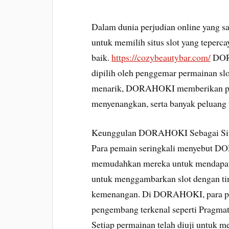
Dalam dunia perjudian online yang san
untuk memilih situs slot yang tepe
baik.
https://cozybeautybar.com/
DORA
dipilih oleh penggemar permainan slo
menarik, DORAHOKI memberikan pe
menyenangkan, serta banyak peluang
Keunggulan DORAHOKI Sebagai Sit
Para pemain seringkali menyebut DO
memudahkan mereka untuk mendapatka
untuk menggambarkan slot dengan ti
kemenangan. Di DORAHOKI, para pem
pengembang terkenal seperti Pragmati
Setiap permainan telah diuji untuk 