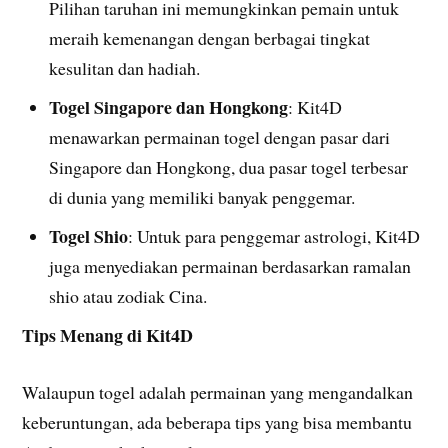
Pilihan taruhan ini memungkinkan pemain untuk
meraih kemenangan dengan berbagai tingkat
kesulitan dan hadiah.
Togel Singapore dan Hongkong
: Kit4D
menawarkan permainan togel dengan pasar dari
Singapore dan Hongkong, dua pasar togel terbesar
di dunia yang memiliki banyak penggemar.
Togel Shio
: Untuk para penggemar astrologi, Kit4D
juga menyediakan permainan berdasarkan ramalan
shio atau zodiak Cina.
Tips Menang di Kit4D
Walaupun togel adalah permainan yang mengandalkan
keberuntungan, ada beberapa tips yang bisa membantu