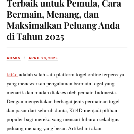
Terbaik untuk Pemula, Cara
Bermain, Menang, dan
Maksimalkan Peluang Anda
di Tahun 2025
ADMIN
APRIL 28, 2025
kit4d
adalah salah satu platform togel online terpercaya
yang menawarkan pengalaman bermain togel yang
menarik dan mudah diakses oleh pemain Indonesia.
Dengan menyediakan berbagai jenis permainan togel
dan pasar dari seluruh dunia, Kit4D menjadi pilihan
populer bagi mereka yang mencari hiburan sekaligus
peluang menang yang besar. Artikel ini akan