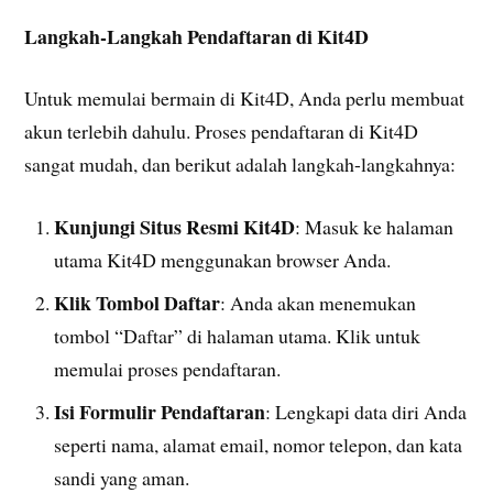
Langkah-Langkah Pendaftaran di Kit4D
Untuk memulai bermain di Kit4D, Anda perlu membuat
akun terlebih dahulu. Proses pendaftaran di Kit4D
sangat mudah, dan berikut adalah langkah-langkahnya:
Kunjungi Situs Resmi Kit4D
: Masuk ke halaman
utama Kit4D menggunakan browser Anda.
Klik Tombol Daftar
: Anda akan menemukan
tombol “Daftar” di halaman utama. Klik untuk
memulai proses pendaftaran.
Isi Formulir Pendaftaran
: Lengkapi data diri Anda
seperti nama, alamat email, nomor telepon, dan kata
sandi yang aman.