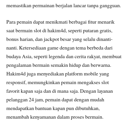
memastikan permainan berjalan lancar tanpa gangguan.
Para pemain dapat menikmati berbagai fitur menarik
saat bermain slot di hakim4d, seperti putaran gratis,
bonus harian, dan jackpot besar yang selalu dinanti-
nanti. Ketersediaan game dengan tema berbeda dari
budaya Asia, seperti legenda dan cerita rakyat, membuat
pengalaman bermain semakin hidup dan berwarna.
Hakim4d juga menyediakan platform mobile yang
responsif, memungkinkan pemain mengakses slot
favorit kapan saja dan di mana saja. Dengan layanan
pelanggan 24 jam, pemain dapat dengan mudah
mendapatkan bantuan kapan pun dibutuhkan,
menambah kenyamanan dalam proses bermain.