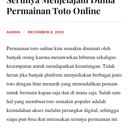
Permainan Toto Online
ADMIN
DECEMBER 8, 2025
Permainan toto online kini semakin diminati oleh
banyak orang karena menawarkan hiburan sekaligus
kesempatan untuk mendapatkan keuntungan. Tidak
heran jika banyak platform menyediakan berbagai jenis
toto dengan fitur menarik yang memudahkan pemain
untuk bermain kapan saja dan di mana saja. Salah satu
hal yang membuat toto semakin populer adalah
kemudahan akses melalui perangkat digital, sehingga
siapa pun bisa ikut merasakan serunya permainan ini.