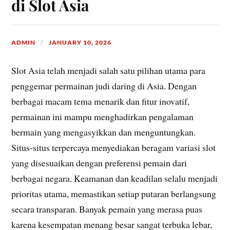
di Slot Asia
ADMIN
JANUARY 10, 2026
Slot Asia telah menjadi salah satu pilihan utama para
penggemar permainan judi daring di Asia. Dengan
berbagai macam tema menarik dan fitur inovatif,
permainan ini mampu menghadirkan pengalaman
bermain yang mengasyikkan dan menguntungkan.
Situs-situs terpercaya menyediakan beragam variasi slot
yang disesuaikan dengan preferensi pemain dari
berbagai negara. Keamanan dan keadilan selalu menjadi
prioritas utama, memastikan setiap putaran berlangsung
secara transparan. Banyak pemain yang merasa puas
karena kesempatan menang besar sangat terbuka lebar,