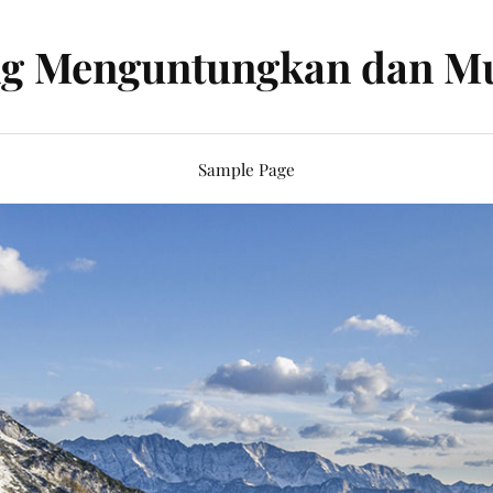
ing Menguntungkan dan 
Sample Page