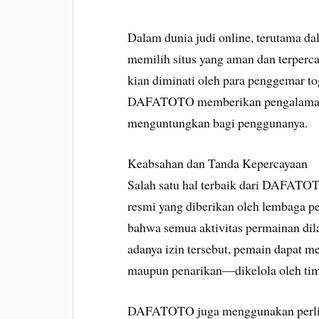
Dalam dunia judi online, terutama d
memilih situs yang aman dan terper
kian diminati oleh para penggemar tog
DAFATOTO memberikan pengalaman b
menguntungkan bagi penggunanya.
Keabsahan dan Tanda Kepercayaan
Salah satu hal terbaik dari DAFATOTO
resmi yang diberikan oleh lembaga pe
bahwa semua aktivitas permainan dil
adanya izin tersebut, pemain dapat m
maupun penarikan—dikelola oleh tim 
DAFATOTO juga menggunakan perlind