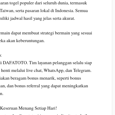
n togel populer dari seluruh dunia, termasuk
aiwan, serta pasaran lokal di Indonesia. Semua
iliki jadwal hasil yang jelas serta akurat.
emain dapat membuat strategi bermain yang sesuai
eka akan keberuntungan.
k
 di DAFATOTO. Tim layanan pelanggan selalu siap
enti melalui live chat, WhatsApp, dan Telegram.
kan beragam bonus menarik, seperti bonus
an, dan bonus referral yang dapat meningkatkan
n.
 Keseruan Menang Setiap Hari!