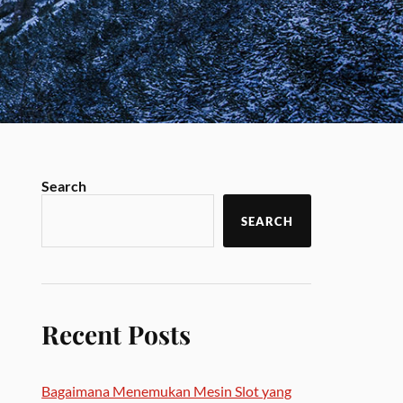
Search
SEARCH
Recent Posts
Bagaimana Menemukan Mesin Slot yang