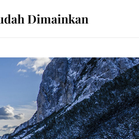
Mudah Dimainkan