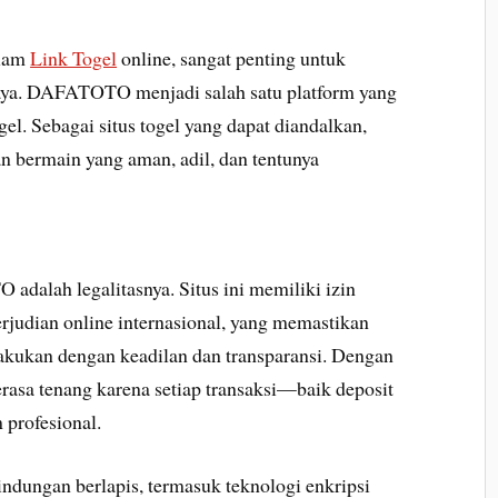
alam
Link Togel
online, sangat penting untuk
caya. DAFATOTO menjadi salah satu platform yang
el. Sebagai situs togel yang dapat diandalkan,
ermain yang aman, adil, dan tentunya
 adalah legalitasnya. Situs ini memiliki izin
rjudian online internasional, yang memastikan
akukan dengan keadilan dan transparansi. Dengan
erasa tenang karena setiap transaksi—baik deposit
profesional.
ungan berlapis, termasuk teknologi enkripsi