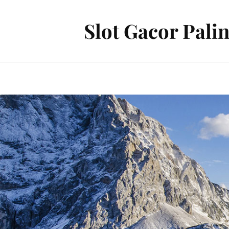
Slot Gacor Pal