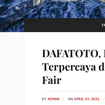
T
DAFATOTO, P
Terpercaya d
Fair
BY
ADMIN
ON
APRIL 29, 2025