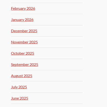
February 2026
January 2026
December 2025
November 2025
October 2025
September 2025
August 2025
July 2025
June 2025