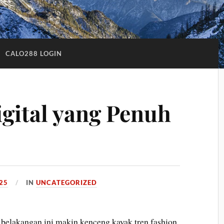
:
CALO288 LOGIN
igital yang Penuh
25
IN
UNCATEGORIZED
 belakangan ini makin kenceng kayak tren fashion