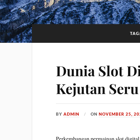
TAG
Dunia Slot D
Kejutan Seru
BY
ADMIN
ON
NOVEMBER 25, 20
Perkembangan permainan slot digital