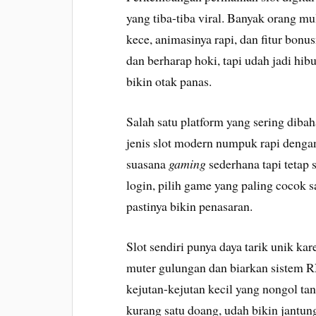
yang tiba-tiba viral. Banyak orang m
kece, animasinya rapi, dan fitur bonu
dan berharap hoki, tapi udah jadi hi
bikin otak panas.
Salah satu platform yang sering diba
jenis slot modern numpuk rapi denga
suasana
gaming
sederhana tapi tetap 
login, pilih game yang paling cocok s
pastinya bikin penasaran.
Slot sendiri punya daya tarik unik ka
muter gulungan dan biarkan sistem RN
kejutan-kejutan kecil yang nongol ta
kurang satu doang, udah bikin jantung