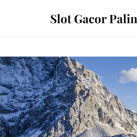
Slot Gacor Pal