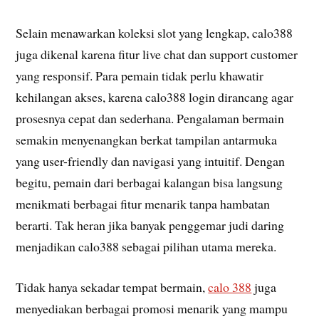
Selain menawarkan koleksi slot yang lengkap, calo388
juga dikenal karena fitur live chat dan support customer
yang responsif. Para pemain tidak perlu khawatir
kehilangan akses, karena calo388 login dirancang agar
prosesnya cepat dan sederhana. Pengalaman bermain
semakin menyenangkan berkat tampilan antarmuka
yang user-friendly dan navigasi yang intuitif. Dengan
begitu, pemain dari berbagai kalangan bisa langsung
menikmati berbagai fitur menarik tanpa hambatan
berarti. Tak heran jika banyak penggemar judi daring
menjadikan calo388 sebagai pilihan utama mereka.
Tidak hanya sekadar tempat bermain,
calo 388
juga
menyediakan berbagai promosi menarik yang mampu