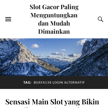
Slot Gacor Paling
Menguntungkan
dan Mudah
Dimainkan
TAG:
BUAYA138 LOGIN ALTERNATIF
Sensasi Main Slot yang Bikin