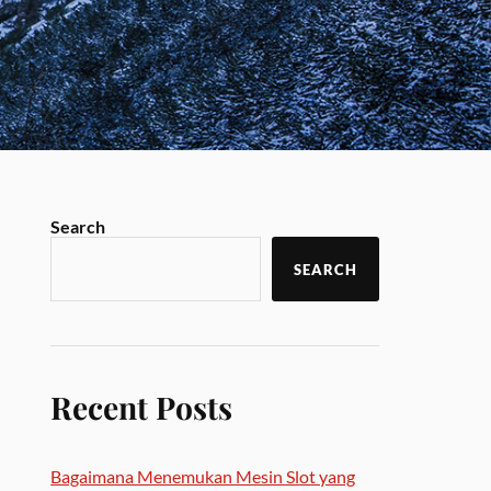
Search
SEARCH
Recent Posts
Bagaimana Menemukan Mesin Slot yang