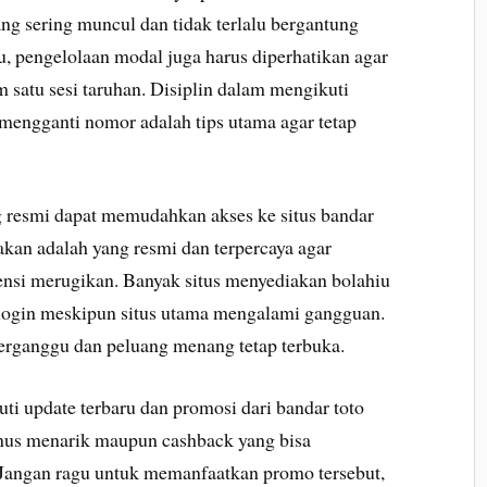
ng sering muncul dan tidak terlalu bergantung
u, pengelolaan modal juga harus diperhatikan agar
 satu sesi taruhan. Disiplin dalam mengikuti
g mengganti nomor adalah tips utama agar tetap
g resmi dapat memudahkan akses ke situs bandar
akan adalah yang resmi dan terpercaya agar
otensi merugikan. Banyak situs menyediakan bolahiu
sa login meskipun situs utama mengalami gangguan.
terganggu dan peluang menang tetap terbuka.
uti update terbaru dan promosi dari bandar toto
nus menarik maupun cashback yang bisa
angan ragu untuk memanfaatkan promo tersebut,