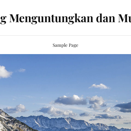
ing Menguntungkan dan 
Sample Page