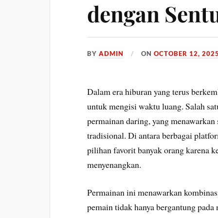
dengan Sent
BY
ADMIN
ON
OCTOBER 12, 202
Dalam era hiburan yang terus berkem
untuk mengisi waktu luang. Salah sa
permainan daring, yang menawarkan s
tradisional. Di antara berbagai platfo
pilihan favorit banyak orang karena
menyenangkan.
Permainan ini menawarkan kombinasi 
pemain tidak hanya bergantung pada n