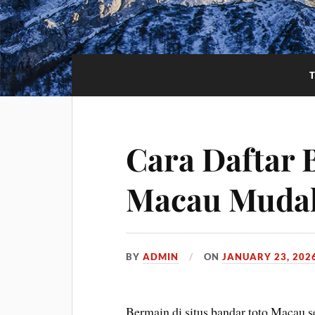
Cara Daftar 
Macau Mudah
BY
ADMIN
ON
JANUARY 23, 202
Bermain di situs bandar toto Macau s