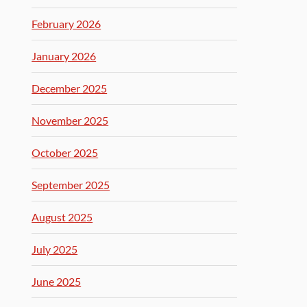
February 2026
January 2026
December 2025
November 2025
October 2025
September 2025
August 2025
July 2025
June 2025