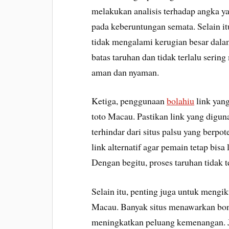
melakukan analisis terhadap angka ya
pada keberuntungan semata. Selain it
tidak mengalami kerugian besar dalam
batas taruhan dan tidak terlalu serin
aman dan nyaman.
Ketiga, penggunaan
bolahiu
link yan
toto Macau. Pastikan link yang digun
terhindar dari situs palsu yang berp
link alternatif agar pemain tetap bi
Dengan begitu, proses taruhan tidak 
Selain itu, penting juga untuk mengik
Macau. Banyak situs menawarkan bo
meningkatkan peluang kemenangan. J