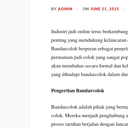
BY
ADMIN
ON
JUNE 21, 2025
Industri judi online terus berkembang p
penting yang mendukung kelancaran 
Bandarcolok berperan sebagai penyel
permainan judi colok yang sangat popu
akan membahas secara formal dan kek
yang dihadapi bandarcolok dalam duni
Pengertian Bandarcolok
Bandarcolok adalah pihak yang bertu
colok. Mereka menjadi penghubung a
proses taruhan berjalan dengan lanca