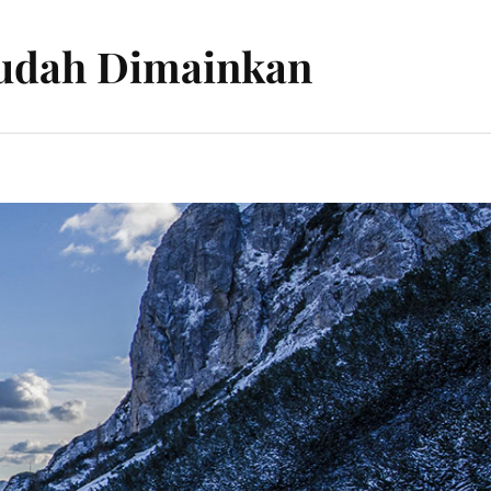
Mudah Dimainkan