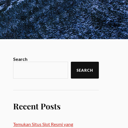
Search
SEARCH
Recent Posts
Temukan Situs Slot Resmi yang