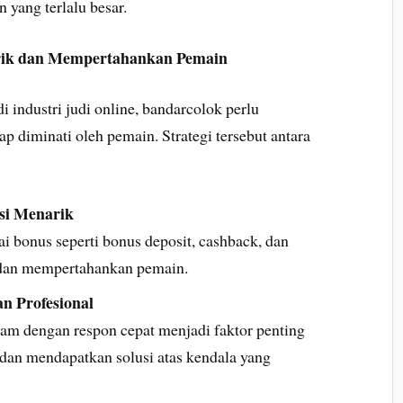
yang terlalu besar.
arik dan Mempertahankan Pemain
 industri judi online, bandarcolok perlu
ap diminati oleh pemain. Strategi tersebut antara
si Menarik
 bonus seperti bonus deposit, cashback, dan
 dan mempertahankan pemain.
n Profesional
am dengan respon cepat menjadi faktor penting
dan mendapatkan solusi atas kendala yang