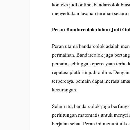
konteks judi online, bandarcolok bias
menyediakan layanan taruhan secara 
Peran Bandarcolok dalam Judi Onl
Peran utama bandarcolok adalah meng
permainan. Bandarcolok juga bertan
pemain, sehingga kepercayaan terhad
reputasi platform judi online. Denga
terpercaya, pemain dapat merasa ama
kecurangan.
Selain itu, bandarcolok juga berfung
perhitungan matematis untuk menyeim
berjalan sehat. Peran ini menuntut 