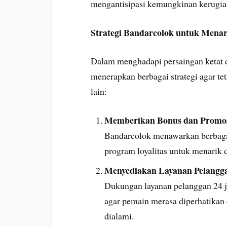
mengantisipasi kemungkinan kerugian 
Strategi Bandarcolok untuk Men
Dalam menghadapi persaingan ketat di
menerapkan berbagai strategi agar tet
lain:
Memberikan Bonus dan Promo
Bandarcolok menawarkan berbagai
program loyalitas untuk menarik
Menyediakan Layanan Pelangga
Dukungan layanan pelanggan 24 j
agar pemain merasa diperhatikan 
dialami.