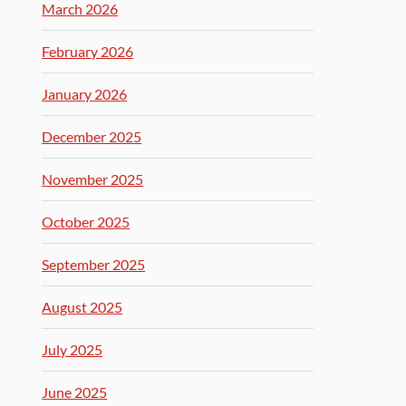
March 2026
February 2026
January 2026
December 2025
November 2025
October 2025
September 2025
August 2025
July 2025
June 2025