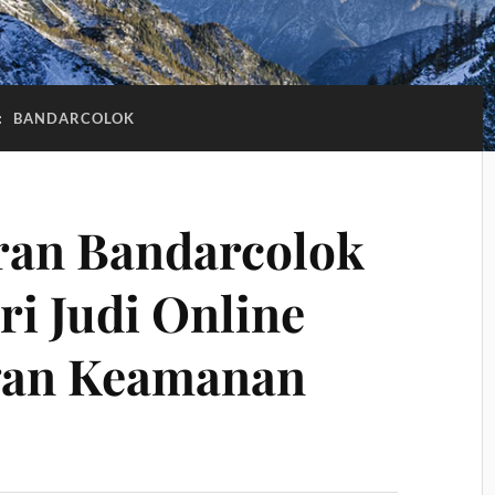
:
BANDARCOLOK
ran Bandarcolok
ri Judi Online
gan Keamanan