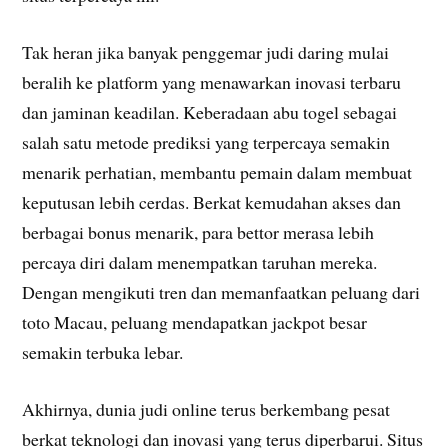
Tak heran jika banyak penggemar judi daring mulai
beralih ke platform yang menawarkan inovasi terbaru
dan jaminan keadilan. Keberadaan abu togel sebagai
salah satu metode prediksi yang terpercaya semakin
menarik perhatian, membantu pemain dalam membuat
keputusan lebih cerdas. Berkat kemudahan akses dan
berbagai bonus menarik, para bettor merasa lebih
percaya diri dalam menempatkan taruhan mereka.
Dengan mengikuti tren dan memanfaatkan peluang dari
toto Macau, peluang mendapatkan jackpot besar
semakin terbuka lebar.
Akhirnya, dunia judi online terus berkembang pesat
berkat teknologi dan inovasi yang terus diperbarui. Situs