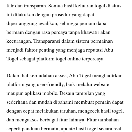
fair dan transparan. Semua hasil keluaran togel di situs
ini dilakukan dengan prosedur yang dapat
dipertanggungjawabkan, sehingga pemain dapat
bermain dengan rasa percaya tanpa khawatir akan
kecurangan. Transparansi dalam sistem permainan
menjadi faktor penting yang menjaga reputasi Abu
Togel sebagai platform togel online terpercaya.
Dalam hal kemudahan akses, Abu Togel menghadirkan
platform yang user-friendly, baik melalui website
maupun aplikasi mobile. Desain tampilan yang
sederhana dan mudah dipahami membuat pemain dapat
dengan cepat melakukan taruhan, mengecek hasil togel,
dan mengakses berbagai fitur lainnya. Fitur tambahan
seperti panduan bermain, update hasil togel secara real-