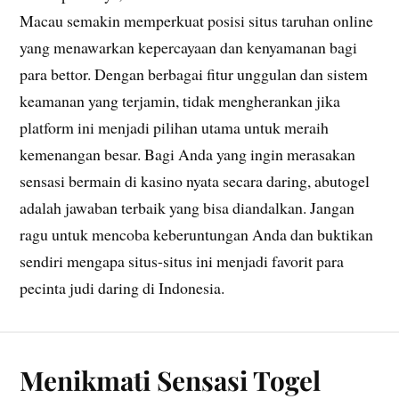
Macau semakin memperkuat posisi situs taruhan online
yang menawarkan kepercayaan dan kenyamanan bagi
para bettor. Dengan berbagai fitur unggulan dan sistem
keamanan yang terjamin, tidak mengherankan jika
platform ini menjadi pilihan utama untuk meraih
kemenangan besar. Bagi Anda yang ingin merasakan
sensasi bermain di kasino nyata secara daring, abutogel
adalah jawaban terbaik yang bisa diandalkan. Jangan
ragu untuk mencoba keberuntungan Anda dan buktikan
sendiri mengapa situs-situs ini menjadi favorit para
pecinta judi daring di Indonesia.
Menikmati Sensasi Togel