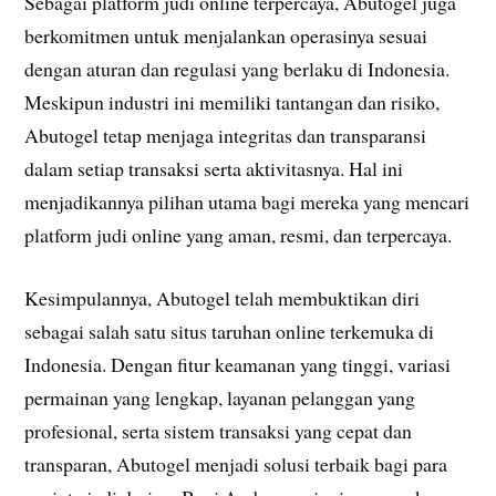
Sebagai platform judi online terpercaya, Abutogel juga
berkomitmen untuk menjalankan operasinya sesuai
dengan aturan dan regulasi yang berlaku di Indonesia.
Meskipun industri ini memiliki tantangan dan risiko,
Abutogel tetap menjaga integritas dan transparansi
dalam setiap transaksi serta aktivitasnya. Hal ini
menjadikannya pilihan utama bagi mereka yang mencari
platform judi online yang aman, resmi, dan terpercaya.
Kesimpulannya, Abutogel telah membuktikan diri
sebagai salah satu situs taruhan online terkemuka di
Indonesia. Dengan fitur keamanan yang tinggi, variasi
permainan yang lengkap, layanan pelanggan yang
profesional, serta sistem transaksi yang cepat dan
transparan, Abutogel menjadi solusi terbaik bagi para