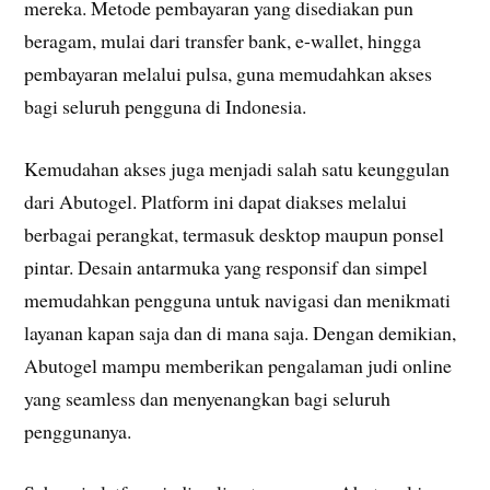
mereka. Metode pembayaran yang disediakan pun
beragam, mulai dari transfer bank, e-wallet, hingga
pembayaran melalui pulsa, guna memudahkan akses
bagi seluruh pengguna di Indonesia.
Kemudahan akses juga menjadi salah satu keunggulan
dari Abutogel. Platform ini dapat diakses melalui
berbagai perangkat, termasuk desktop maupun ponsel
pintar. Desain antarmuka yang responsif dan simpel
memudahkan pengguna untuk navigasi dan menikmati
layanan kapan saja dan di mana saja. Dengan demikian,
Abutogel mampu memberikan pengalaman judi online
yang seamless dan menyenangkan bagi seluruh
penggunanya.