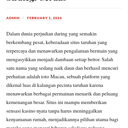
ADMIN
FEBRUARY 1, 2026
Dalam dunia perjudian daring yang semakin
berkembang pesat, keberadaan situs taruhan yang
terpercaya dan menawarkan pengalaman bermain yang
mengasyikkan menjadi dambaan setiap bettor. Salah
satu nama yang sedang naik daun dan berhasil mencuri
perhatian adalah toto Macau, sebuah platform yang
dikenal luas di kalangan pecinta taruhan karena
menawarkan berbagai permainan menarik dan peluang
kemenangan besar. Situs ini mampu memberikan
sensasi kasino nyata tanpa harus meninggalkan
kenyamanan rumah, menjadikannya pilihan utama bagi
mereka yang mencari hiburan sekaligus peluang