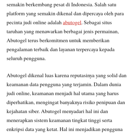
semakin berkembang pesat di Indonesia. Salah satu
platform yang semakin dikenal dan dipercaya oleh para
pecinta judi online adalah
abutogel
. Sebagai situs
taruhan yang menawarkan berbagai jenis permainan,
Abutogel terus berkomitmen untuk memberikan
pengalaman terbaik dan layanan terpercaya kepada
seluruh pengguna.
Abutogel dikenal luas karena reputasinya yang solid dan
keamanan data pengguna yang terjamin. Dalam dunia
judi online, keamanan menjadi hal utama yang harus
diperhatikan, mengingat banyaknya risiko penipuan dan
kejahatan siber. Abutogel menyadari hal ini dan
menerapkan sistem keamanan tingkat tinggi serta
enkripsi data yang ketat. Hal ini menjadikan pengguna