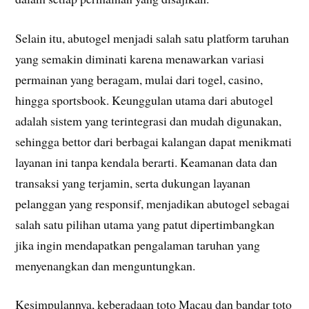
Selain itu, abutogel menjadi salah satu platform taruhan
yang semakin diminati karena menawarkan variasi
permainan yang beragam, mulai dari togel, casino,
hingga sportsbook. Keunggulan utama dari abutogel
adalah sistem yang terintegrasi dan mudah digunakan,
sehingga bettor dari berbagai kalangan dapat menikmati
layanan ini tanpa kendala berarti. Keamanan data dan
transaksi yang terjamin, serta dukungan layanan
pelanggan yang responsif, menjadikan abutogel sebagai
salah satu pilihan utama yang patut dipertimbangkan
jika ingin mendapatkan pengalaman taruhan yang
menyenangkan dan menguntungkan.
Kesimpulannya, keberadaan toto Macau dan bandar toto