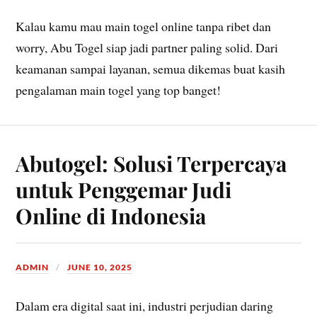
Kalau kamu mau main togel online tanpa ribet dan
worry, Abu Togel siap jadi partner paling solid. Dari
keamanan sampai layanan, semua dikemas buat kasih
pengalaman main togel yang top banget!
Abutogel: Solusi Terpercaya
untuk Penggemar Judi
Online di Indonesia
ADMIN
JUNE 10, 2025
Dalam era digital saat ini, industri perjudian daring