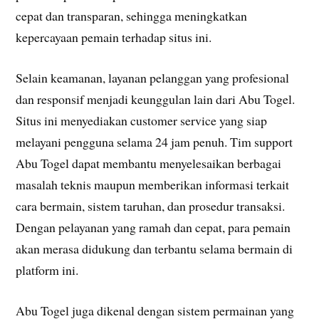
cepat dan transparan, sehingga meningkatkan
kepercayaan pemain terhadap situs ini.
Selain keamanan, layanan pelanggan yang profesional
dan responsif menjadi keunggulan lain dari Abu Togel.
Situs ini menyediakan customer service yang siap
melayani pengguna selama 24 jam penuh. Tim support
Abu Togel dapat membantu menyelesaikan berbagai
masalah teknis maupun memberikan informasi terkait
cara bermain, sistem taruhan, dan prosedur transaksi.
Dengan pelayanan yang ramah dan cepat, para pemain
akan merasa didukung dan terbantu selama bermain di
platform ini.
Abu Togel juga dikenal dengan sistem permainan yang