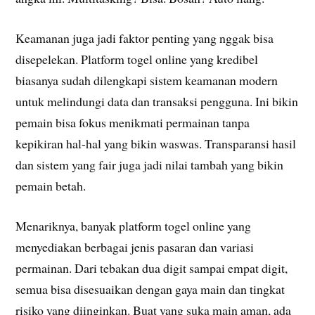
Keamanan juga jadi faktor penting yang nggak bisa
disepelekan. Platform togel online yang kredibel
biasanya sudah dilengkapi sistem keamanan modern
untuk melindungi data dan transaksi pengguna. Ini bikin
pemain bisa fokus menikmati permainan tanpa
kepikiran hal-hal yang bikin waswas. Transparansi hasil
dan sistem yang fair juga jadi nilai tambah yang bikin
pemain betah.
Menariknya, banyak platform togel online yang
menyediakan berbagai jenis pasaran dan variasi
permainan. Dari tebakan dua digit sampai empat digit,
semua bisa disesuaikan dengan gaya main dan tingkat
risiko yang diinginkan. Buat yang suka main aman, ada