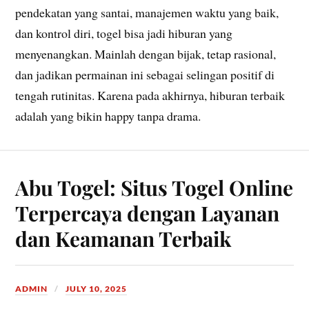
pendekatan yang santai, manajemen waktu yang baik,
dan kontrol diri, togel bisa jadi hiburan yang
menyenangkan. Mainlah dengan bijak, tetap rasional,
dan jadikan permainan ini sebagai selingan positif di
tengah rutinitas. Karena pada akhirnya, hiburan terbaik
adalah yang bikin happy tanpa drama.
Abu Togel: Situs Togel Online
Terpercaya dengan Layanan
dan Keamanan Terbaik
ADMIN
JULY 10, 2025