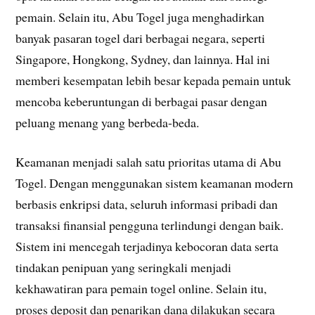
pemain. Selain itu, Abu Togel juga menghadirkan
banyak pasaran togel dari berbagai negara, seperti
Singapore, Hongkong, Sydney, dan lainnya. Hal ini
memberi kesempatan lebih besar kepada pemain untuk
mencoba keberuntungan di berbagai pasar dengan
peluang menang yang berbeda-beda.
Keamanan menjadi salah satu prioritas utama di Abu
Togel. Dengan menggunakan sistem keamanan modern
berbasis enkripsi data, seluruh informasi pribadi dan
transaksi finansial pengguna terlindungi dengan baik.
Sistem ini mencegah terjadinya kebocoran data serta
tindakan penipuan yang seringkali menjadi
kekhawatiran para pemain togel online. Selain itu,
proses deposit dan penarikan dana dilakukan secara