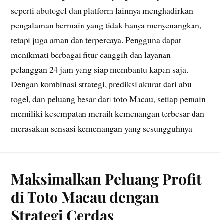
seperti abutogel dan platform lainnya menghadirkan
pengalaman bermain yang tidak hanya menyenangkan,
tetapi juga aman dan terpercaya. Pengguna dapat
menikmati berbagai fitur canggih dan layanan
pelanggan 24 jam yang siap membantu kapan saja.
Dengan kombinasi strategi, prediksi akurat dari abu
togel, dan peluang besar dari toto Macau, setiap pemain
memiliki kesempatan meraih kemenangan terbesar dan
merasakan sensasi kemenangan yang sesungguhnya.
Maksimalkan Peluang Profit
di Toto Macau dengan
Strategi Cerdas