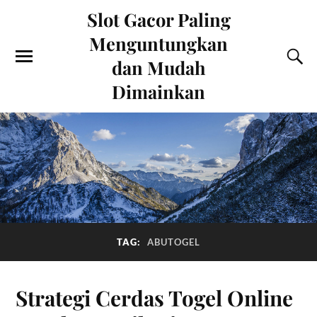
Slot Gacor Paling
Menguntungkan
dan Mudah
Dimainkan
TAG:
ABUTOGEL
Strategi Cerdas Togel Online